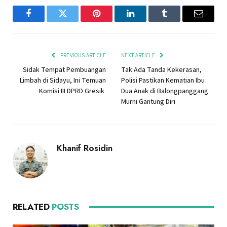
Facebook
Twitter
Pinterest
LinkedIn
Tumblr
Email
PREVIOUS ARTICLE
NEXT ARTICLE
Sidak Tempat Pembuangan
Tak Ada Tanda Kekerasan,
Limbah di Sidayu, Ini Temuan
Polisi Pastikan Kematian Ibu
Komisi III DPRD Gresik
Dua Anak di Balongpanggang
Murni Gantung Diri
Khanif Rosidin
RELATED
POSTS