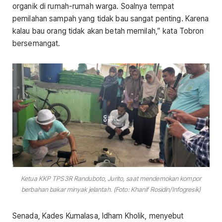
organik di rumah-rumah warga. Soalnya tempat
pemilahan sampah yang tidak bau sangat penting. Karena
kalau bau orang tidak akan betah memilah,” kata Tobron
bersemangat.
Ketua KKP TPS3R Randuboto, Jurito, saat mendemokan kompor
berbahan bakar minyak jelantah. (Foto: Khanif Rosidin/Infogresik)
Senada, Kades Kumalasa, Idham Kholik, menyebut