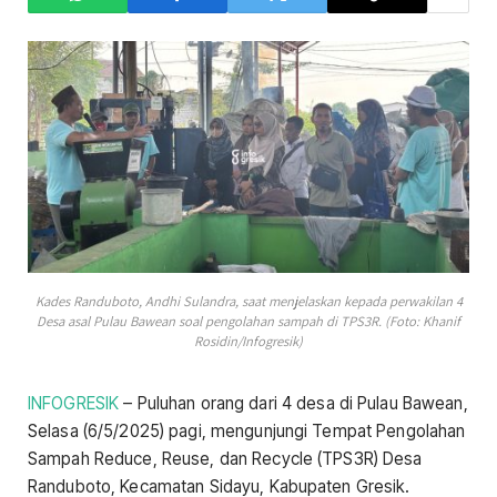
Kades Randuboto, Andhi Sulandra, saat menjelaskan kepada perwakilan 4
Desa asal Pulau Bawean soal pengolahan sampah di TPS3R. (Foto: Khanif
Rosidin/Infogresik)
INFOGRESIK
– Puluhan orang dari 4 desa di Pulau Bawean,
Selasa (6/5/2025) pagi, mengunjungi Tempat Pengolahan
Sampah Reduce, Reuse, dan Recycle (TPS3R) Desa
Randuboto, Kecamatan Sidayu, Kabupaten Gresik.