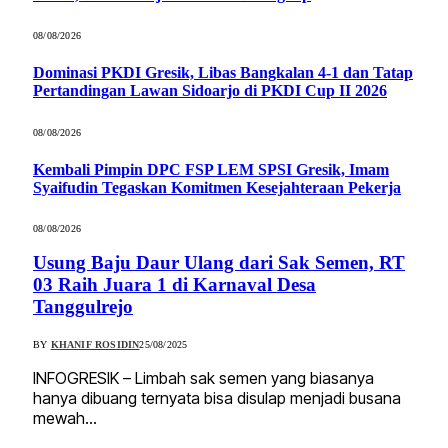
08/08/2026
Dominasi PKDI Gresik, Libas Bangkalan 4-1 dan Tatap
Pertandingan Lawan Sidoarjo di PKDI Cup II 2026
08/08/2026
Kembali Pimpin DPC FSP LEM SPSI Gresik, Imam
Syaifudin Tegaskan Komitmen Kesejahteraan Pekerja
08/08/2026
Usung Baju Daur Ulang dari Sak Semen, RT
03 Raih Juara 1 di Karnaval Desa
Tanggulrejo
BY
KHANIF ROSIDIN
25/08/2025
INFOGRESIK – Limbah sak semen yang biasanya
hanya dibuang ternyata bisa disulap menjadi busana
mewah…