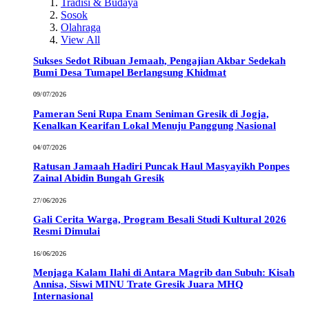
Tradisi & Budaya
Sosok
Olahraga
View All
Sukses Sedot Ribuan Jemaah, Pengajian Akbar Sedekah
Bumi Desa Tumapel Berlangsung Khidmat
09/07/2026
Pameran Seni Rupa Enam Seniman Gresik di Jogja,
Kenalkan Kearifan Lokal Menuju Panggung Nasional
04/07/2026
Ratusan Jamaah Hadiri Puncak Haul Masyayikh Ponpes
Zainal Abidin Bungah Gresik
27/06/2026
Gali Cerita Warga, Program Besali Studi Kultural 2026
Resmi Dimulai
16/06/2026
Menjaga Kalam Ilahi di Antara Magrib dan Subuh: Kisah
Annisa, Siswi MINU Trate Gresik Juara MHQ
Internasional