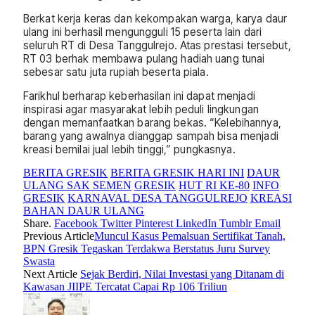
Berkat kerja keras dan kekompakan warga, karya daur
ulang ini berhasil mengungguli 15 peserta lain dari
seluruh RT di Desa Tanggulrejo. Atas prestasi tersebut,
RT 03 berhak membawa pulang hadiah uang tunai
sebesar satu juta rupiah beserta piala.
Farikhul berharap keberhasilan ini dapat menjadi
inspirasi agar masyarakat lebih peduli lingkungan
dengan memanfaatkan barang bekas. “Kelebihannya,
barang yang awalnya dianggap sampah bisa menjadi
kreasi bernilai jual lebih tinggi,” pungkasnya.
BERITA GRESIK
BERITA GRESIK HARI INI
DAUR
ULANG SAK SEMEN
GRESIK
HUT RI KE-80
INFO
GRESIK
KARNAVAL DESA TANGGULREJO
KREASI
BAHAN DAUR ULANG
Share.
Facebook
Twitter
Pinterest
LinkedIn
Tumblr
Email
Previous Article
Muncul Kasus Pemalsuan Sertifikat Tanah,
BPN Gresik Tegaskan Terdakwa Berstatus Juru Survey
Swasta
Next Article
Sejak Berdiri, Nilai Investasi yang Ditanam di
Kawasan JIIPE Tercatat Capai Rp 106 Triliun