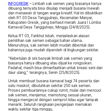
INFOGRESIK
– Limbah sak semen yang biasanya hanya
dibuang ternyata bisa disulap menjadi busana mewah
dan menawan di tangan warga kreatif. Hal ini dibuktikan
oleh RT 03 Desa Tanggulrejo, Kecamatan Manyar,
Kabupaten Gresik, yang berhasil meraih Juara I Lomba
Karnaval Desa Tanggulrejo, Minggu (24/8/2025).
Ketua RT 03, Farikhul Isbah, menjelaskan alasan
pemilihan sak semen sebagai bahan utama.
Menurutnya, sak semen lebih mudah dibentuk dan
bahannya juga mudah diperoleh di lingkungan sekitar.
“Kebetulan di sini banyak limbah sak semen yang
biasanya hanya dibuang atau dijual ke rongsokan.
Padahal, masih bisa dimanfaatkan untuk kreasi seni dan
daur ulang,” terangnya, Senin (25/8/2025).
Untuk membuat busana karnaval bagi 74 peserta dan
satu maskot, dibutuhkan sekitar 250 sak semen.
Proses pembuatannya cukup rumit, mulai dari mencuci
sak semen, menjemur, memotong sesuai ukuran,
hingga mengecat dengan semprot kilau agar tampak
menarik. Seluruh rangkaian pengerjaan memakan
waktu sekitar tiga minggu.