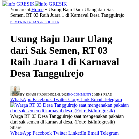
You are at:
Home
»
Usung Baju Daur Ulang dari Sak
Semen, RT 03 Raih Juara 1 di Karnaval Desa Tanggulrejo
PEMERINTAHAN & POLITIK
Usung Baju Daur Ulang
dari Sak Semen, RT 03
Raih Juara 1 di Karnaval
Desa Tanggulrejo
BY
KHANIF ROSIDIN
25/08/2025
NO COMMENTS
2 MINS READ
WhatsApp
Facebook
Twitter
Copy Link
Email
Telegram
Warga RT 03 Desa Tanggulrejo saat mengenakan pakaian
dari sak semen di karnaval desa. (Foto: Ist/Infogresik)
Share
WhatsApp
Facebook
Twitter
LinkedIn
Email
Telegram