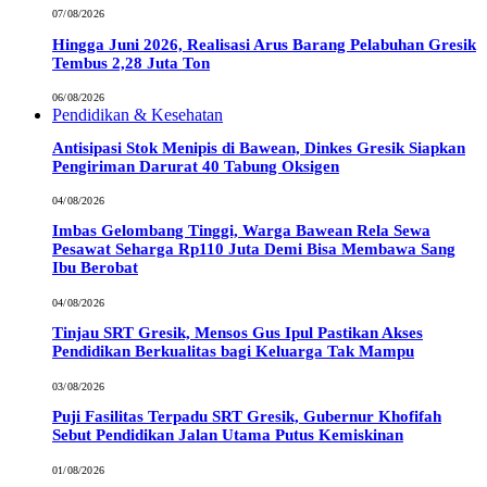
07/08/2026
Hingga Juni 2026, Realisasi Arus Barang Pelabuhan Gresik
Tembus 2,28 Juta Ton
06/08/2026
Pendidikan & Kesehatan
Antisipasi Stok Menipis di Bawean, Dinkes Gresik Siapkan
Pengiriman Darurat 40 Tabung Oksigen
04/08/2026
Imbas Gelombang Tinggi, Warga Bawean Rela Sewa
Pesawat Seharga Rp110 Juta Demi Bisa Membawa Sang
Ibu Berobat
04/08/2026
Tinjau SRT Gresik, Mensos Gus Ipul Pastikan Akses
Pendidikan Berkualitas bagi Keluarga Tak Mampu
03/08/2026
Puji Fasilitas Terpadu SRT Gresik, Gubernur Khofifah
Sebut Pendidikan Jalan Utama Putus Kemiskinan
01/08/2026