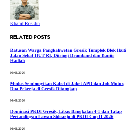
Khanif Rosidin
RELATED
POSTS
Ratusan Warga Pangkahwetan Gresik Tumplek Blek Ikuti
Jalan Sehat HUT RI, Diiringi Drumband dan Banjir
Hadiah
09/08/2026
Modus Sembunyikan Kabel di Jaket APD dan Jok Motor,
Dua Pekerja di Gresik Ditangkap
08/08/2026
Dominasi PKDI Gresik, Libas Bangkalan 4-1 dan Tatap
Pertandingan Lawan Sidoarjo di PKDI Cup II 2026
08/08/2026