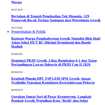
Warga
30/07/2026
Bertahan di Tengah Penghasilan Tak Menentu, 529
Pengayuh Becak Terima Santunan dari Petrokimia Gresik
29/07/2026
Pemerintahan & Politik
Ratusan Warga Pangkahwetan Gresik Tumplek Blek Ikuti
Jalan Sehat HUT RI, Diiringi Drumband dan Banjir
Hadiah
09/08/2026
Dominasi PKDI Gresik, Libas Bangkalan 4-1 dan Tatap
Pertandingan Lawan Sidoarjo di PKDI Cup II 2026
08/08/2026
Kembali Pimpin DPC FSP LEM SPSI Gresik, Imam
Syaifudin Tegaskan Komitmen Kesejahteraan Pekerja
08/08/2026
Gerakan Jumat Asri di Pasar Krempyeng, Langkah
Pemkab Gresik Wujudkan Kota ‘Resik’ dan Sehat