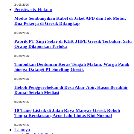
24/05/2026
Peristiwa & Hukum
Modus Sembunyikan Kabel di Jaket APD dan Jok Motor,
Dua Pekerja di Gresik Ditangkap
08/08/2026
Pabrik PT Xinyi Solar di KEK JIIPE Gresik Terbakar, Satu
Orang Dilaporkan Terluka
08/08/2026
Timbulkan Dentuman Keras Tengah Malam, Warga Panik
hingga Datangi PT Smelting Gresik
08/08/2026
Heboh Penggerebekan di Desa Abar-Abir, Kasus Berakhir
Damai Setelah Mediasi
08/08/2026
10 Tiang Listrik di Jalan Raya Manyar Gresik Roboh
Timpa Kendaraan, Arus Lalu Lintas Kini Normal
07/08/2026
Lainnya