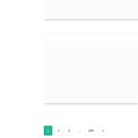
…
Next
1
2
3
296