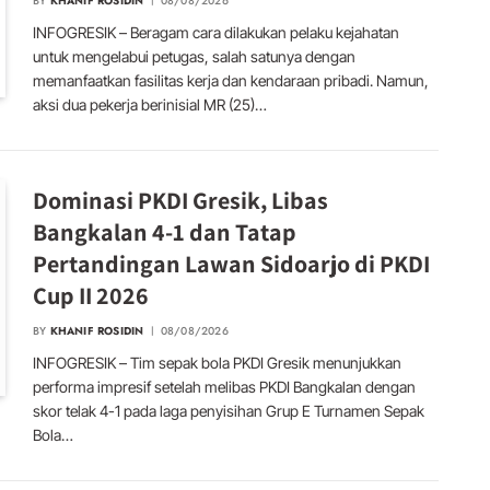
BY
KHANIF ROSIDIN
08/08/2026
INFOGRESIK – Beragam cara dilakukan pelaku kejahatan
untuk mengelabui petugas, salah satunya dengan
memanfaatkan fasilitas kerja dan kendaraan pribadi. Namun,
aksi dua pekerja berinisial MR (25)…
Dominasi PKDI Gresik, Libas
Bangkalan 4-1 dan Tatap
Pertandingan Lawan Sidoarjo di PKDI
Cup II 2026
BY
KHANIF ROSIDIN
08/08/2026
INFOGRESIK – Tim sepak bola PKDI Gresik menunjukkan
performa impresif setelah melibas PKDI Bangkalan dengan
skor telak 4-1 pada laga penyisihan Grup E Turnamen Sepak
Bola…