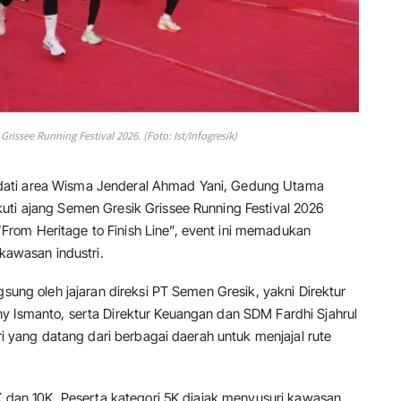
rissee Running Festival 2026. (Foto: Ist/Infogresik)
dati area Wisma Jenderal Ahmad Yani, Gedung Utama
uti ajang Semen Gresik Grissee Running Festival 2026
rom Heritage to Finish Line”, event ini memadukan
 kawasan industri.
gsung oleh jajaran direksi PT Semen Gresik, yakni Direktur
y Ismanto, serta Direktur Keuangan dan SDM Fardhi Sjahrul
ari yang datang dari berbagai daerah untuk menjajal rute
5K dan 10K. Peserta kategori 5K diajak menyusuri kawasan