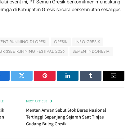
lalui event ini, PT Semen Gresik berkomitmen mendukung
raga di Kabupaten Gresik secara berkelanjutan sekaligus
.
VENT RUNNING DI GRESI
GRESIK
INFO GRESIK
GRISSEE RUNNING FESTIVAL 2026
SEMEN INDONESIA
Facebook
Twitter
Pinterest
LinkedIn
Tumblr
Email
CLE
NEXT ARTICLE
ik
Mentan Amran Sebut Stok Beras Nasional
an
Tertinggi Sepanjang Sejarah Saat Tinjau
Gudang Bulog Gresik