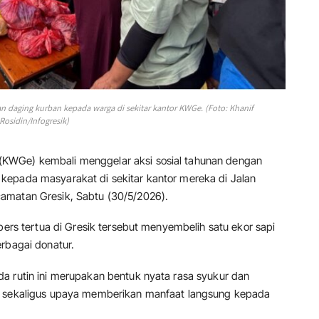
n daging kurban kepada warga di sekitar kantor KWGe. (Foto: Khanif
Rosidin/Infogresik)
(KWGe) kembali menggelar aksi sosial tahunan dengan
kepada masyarakat di sekitar kantor mereka di Jalan
amatan Gresik, Sabtu (30/5/2026).
pers tertua di Gresik tersebut menyembelih satu ekor sapi
rbagai donatur.
a rutin ini merupakan bentuk nyata rasa syukur dan
a, sekaligus upaya memberikan manfaat langsung kepada