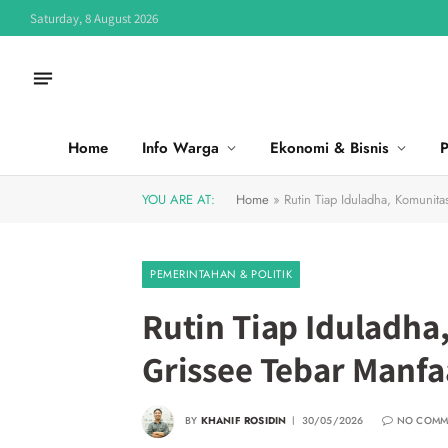
Saturday, 8 August 2026
Home
Info Warga
Ekonomi & Bisnis
P
YOU ARE AT:
Home
»
Rutin Tiap Iduladha, Komunit
PEMERINTAHAN & POLITIK
Rutin Tiap Iduladh
Grissee Tebar Manf
BY
KHANIF ROSIDIN
30/05/2026
NO COMM