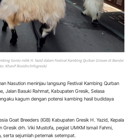
bing Sonto milik H. Yazid dalam Festival Kambing Qurban Grissee di Bandar
to: Khanif Rosidin/Infogresik)
an Nasution meninjau langsung Festival Kambing Qurban
se, Jalan Basuki Rahmat, Kabupaten Gresik, Selasa
mengaku kagum dengan potensi kambing hasil budidaya
esia Goat Breeders (IGB) Kabupaten Gresik H. Yazid, Kepala
 Gresik drh. Viki Mustofa, pegiat UMKM Ismail Fahmi,
, serta sejumlah peternak setempat.