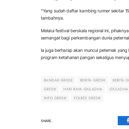
“Yang sudah daftar kambing runner sekitar 150
tambahnya.
Melalui festival berskala regional ini, pihak
semangat bagi perkembangan dunia peternak
Ia juga berharap akan muncul peternak yan
program ketahanan pangan sekaligus menyup
BANDAR GRISSE
BERITA GRESIK
BERITA G
GRESIK
HARI RAYA IDULADHA
IDULADHA 
INFO GRESIK
POLRES GRESIK
SHARE.