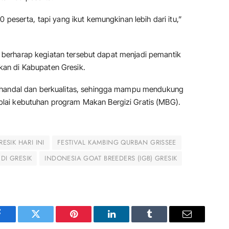
 peserta, tapi yang ikut kemungkinan lebih dari itu,”
nya berharap kegiatan tersebut dapat menjadi pemantik
an di Kabupaten Gresik.
g handal dan berkualitas, sehingga mampu mendukung
lai kebutuhan program Makan Bergizi Gratis (MBG).
RESIK HARI INI
FESTIVAL KAMBING QURBAN GRISSEE
DI GRESIK
INDONESIA GOAT BREEDERS (IGB) GRESIK
Facebook
Twitter
Pinterest
LinkedIn
Tumblr
Email