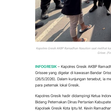
Kapolres Gresik AKBP Ramadhan Nasution saat melihat kam
Grisse. (Fo
INFOGRESIK
– Kapolres Gresik AKBP Ramadh
Grissee yang digelar di kawasan Bandar Gris
(26/5/2026). Dalam kunjungan tersebut, ia 
para peternak lokal Gresik.
Kapolres Gresik hadir didampingi Ketua Indon
Bidang Peternakan Dinas Pertanian Kabupaten
Kapolsek Gresik Kota Iptu M. Kevin Ramadhan