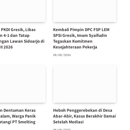
PKDI Gresik, Libas
Kembali Pimpin DPC FSP LEM
n 4-1 dan Tatap
SPSI Gresik, Imam Syaifudin
ngan Lawan Sidoarjo di
Tegaskan Komitmen
II 2026
Kesejahteraan Pekerja
6
08/08/2026
n Dentuman Keras
Heboh Penggerebekan di Desa
alam, Warga Panik
Abar-Abir, Kasus Berakhir Damai
atangi PT Smelting
Setelah Mediasi
08/08/2026