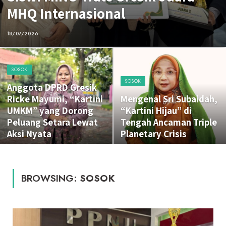
MHQ Internasional
18/07/2026
SOSOK
SOSOK
Anggota DPRD Gresik
Ricke Mayumi, “Kartini
Mengenal Sri Subaidah,
UMKM” yang Dorong
“Kartini Hijau” di
Peluang Setara Lewat
Tengah Ancaman Triple
Aksi Nyata
Planetary Crisis
BROWSING:
SOSOK