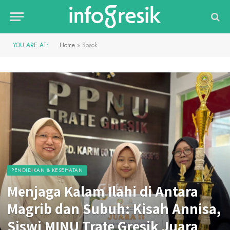
YOU ARE AT:
Home
»
Sosok
PENDIDIKAN & KESEHATAN
Menjaga Kalam Ilahi di Antara
Magrib dan Subuh: Kisah Annisa,
Siswi MINU Trate Gresik Juara