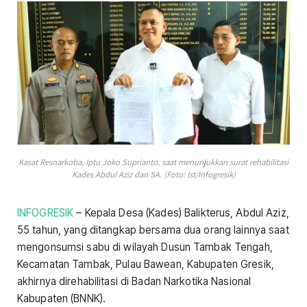
Kasat Resnarkoba, Iptu Joko Suprianto, saat menunjukkan surat rehabilitasi
Kades Abdul Aziz dan SA. (Foto: Ist/Infogresik)
INFOGRESIK
– Kepala Desa (Kades) Balikterus, Abdul Aziz,
55 tahun, yang ditangkap bersama dua orang lainnya saat
mengonsumsi sabu di wilayah Dusun Tambak Tengah,
Kecamatan Tambak, Pulau Bawean, Kabupaten Gresik,
akhirnya direhabilitasi di Badan Narkotika Nasional
Kabupaten (BNNK).