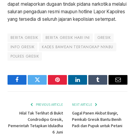
dapat melaporkan dugaan tindak pidana narkotika melalui
saluran pengaduan resmi maupun hotline Lapor Kapolres
yang tersedia di seluruh jajaran kepolisian setempat.
BERITA GRESIK
BERITA GRESIK HARI INI
GRESIK
INFO GRESIK
KADES BAWEAN TERTANGKAP NYABU
POLRES GRESIK
Facebook
Twitter
Pinterest
LinkedIn
Tumblr
Email
PREVIOUS ARTICLE
NEXT ARTICLE
Hilal Tak Terlihat di Bukit
Gagal Panen Akibat Banjir,
Condrodipo Gresik,
Pemkab Gresik Bantu Benih
Pemerintah Tetapkan Iduladha
Padi dan Pupuk untuk Petani
6 Juni