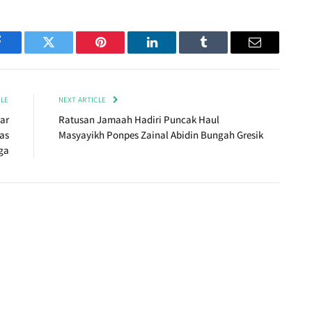
Facebook
Twitter
Pinterest
LinkedIn
Tumblr
Email
CLE
NEXT ARTICLE
ar
Ratusan Jamaah Hadiri Puncak Haul
as
Masyayikh Ponpes Zainal Abidin Bungah Gresik
ga