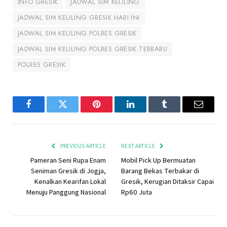
INFO GRESIK
JADWAL SIM KELILING
JADWAL SIM KELILING GRESIK HARI INI
JADWAL SIM KELILING POLRES GRESIK
JADWAL SIM KELILING POLRES GRESIK TERBARU
POLRES GRESIK
Facebook
Twitter
Pinterest
LinkedIn
Tumblr
Email
PREVIOUS ARTICLE
NEXT ARTICLE
Pameran Seni Rupa Enam
Mobil Pick Up Bermuatan
Seniman Gresik di Jogja,
Barang Bekas Terbakar di
Kenalkan Kearifan Lokal
Gresik, Kerugian Ditaksir Capai
Menuju Panggung Nasional
Rp60 Juta