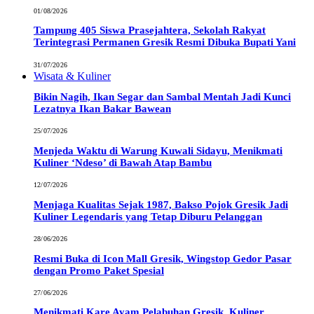
01/08/2026
Tampung 405 Siswa Prasejahtera, Sekolah Rakyat
Terintegrasi Permanen Gresik Resmi Dibuka Bupati Yani
31/07/2026
Wisata & Kuliner
Bikin Nagih, Ikan Segar dan Sambal Mentah Jadi Kunci
Lezatnya Ikan Bakar Bawean
25/07/2026
Menjeda Waktu di Warung Kuwali Sidayu, Menikmati
Kuliner ‘Ndeso’ di Bawah Atap Bambu
12/07/2026
Menjaga Kualitas Sejak 1987, Bakso Pojok Gresik Jadi
Kuliner Legendaris yang Tetap Diburu Pelanggan
28/06/2026
Resmi Buka di Icon Mall Gresik, Wingstop Gedor Pasar
dengan Promo Paket Spesial
27/06/2026
Menikmati Kare Ayam Pelabuhan Gresik, Kuliner