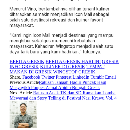
Menurut Vino, bertambahnya pilihan tenant kuliner
diharapkan semakin menjadikan Icon Mall sebagai
salah satu destinasi rekreasi dan kuliner favorit
masyarakat.
“Kami ingin Icon Mall menjadi destinasi yang mampu
menghibur sekaligus memenuhi kebutuhan
masyarakat. Kehadiran Wingstop menjadi salah satu
daya tarik baru yang kami hadirkan,” tutupnya.
BERITA GRESIK
BERITA GRESIK HARI INI
GRESIK
INFO GRESIK
KULINER DI GRESIK
TEMPAT
MAKAN DI GRESIK
WINGSTOP GRESIK
Share.
Facebook
Twitter
Pinterest
LinkedIn
Tumblr
Email
Previous Article
Ratusan Jamaah Hadiri Puncak Haul
Masyayikh Ponpes Zainal Abidin Bungah Gresik
Next Article
Ratusan Anak TK dan SD Ramaikan Lomba
Mewarnai dan Story Telling di Festival Nasi Krawu Vol. 4