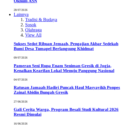
Oknum ASN
28/07/2026
Lainnya
Tradisi & Budaya
Sosok
Olahraga
View All
Sukses Sedot Ribuan Jemaah, Pengajian Akbar Sedekah
Bumi Desa Tumapel Berlangsung Khidmat
09/07/2026
Pameran Seni Rupa Enam Seniman Gresik di Jogja,
Kenalkan Kearifan Lokal Menuju Panggung Nasional
04/07/2026
Ratusan Jamaah Hadiri Puncak Haul Masyayikh Ponpes
Zainal Abidin Bungah Gresik
27/06/2026
Gali Cerita Warga, Program Besali Studi Kultural 2026
Resmi Dimulai
16/06/2026