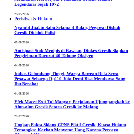
Legendaris Sejak 1972
24/05/2026
Peristiwa & Hukum
Nyambi Jualan Sabu Selama 4 Bulan, Pegawai Dishub
Gresik Diciduk Polisi
05/08/2026
Antisipasi Stok Menipis di Bawean, Dinkes Gresik Siapkan
Pengiriman Darurat 40 Tabung Oksigen
04/08/2026
Imbas Gelombang Tinggi, Warga Bawean Rela Sewa
Pesawat Seharga Rp110 Juta Demi Bisa Membawa Sang
Ibu Berobat
04/08/2026
Efek Macet Exit Tol Manyar, Perjalanan Ujungpangkah ke
Alun-alun Gresik Setara Gresik ke Malang
28/07/2026
Ungkap Fakta Sidang CPNS Fiktif Gresik, Kuasa Hukum
Tersangka: Korban Menyetor Uang Karena Percaya