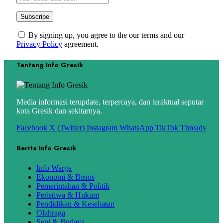
By signing up, you agree to the our terms and our
Privacy Policy
agreement.
Tentang Info Gresik
Media informasi terupdate, terpercaya, dan teraktual seputar
kota Gresik dan sekitarnya.
Facebook
X (Twitter)
Instagram
WhatsApp
TikTok
Threads
Berita Info Gresik
Info Warga
Ekonomi & Bisnis
Pemerintahan & Politik
Peristiwa & Hukum
Pendidikan & Kesehatan
Olahraga
Seni & Budaya