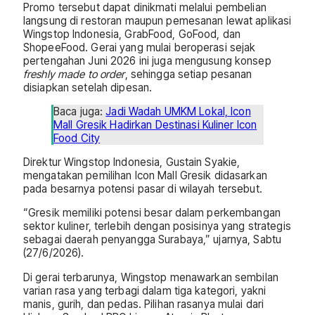
Promo tersebut dapat dinikmati melalui pembelian
langsung di restoran maupun pemesanan lewat aplikasi
Wingstop Indonesia, GrabFood, GoFood, dan
ShopeeFood. Gerai yang mulai beroperasi sejak
pertengahan Juni 2026 ini juga mengusung konsep
freshly made to order
, sehingga setiap pesanan
disiapkan setelah dipesan.
Baca juga:
Jadi Wadah UMKM Lokal, Icon
Mall Gresik Hadirkan Destinasi Kuliner Icon
Food City
Direktur Wingstop Indonesia, Gustain Syakie,
mengatakan pemilihan Icon Mall Gresik didasarkan
pada besarnya potensi pasar di wilayah tersebut.
“Gresik memiliki potensi besar dalam perkembangan
sektor kuliner, terlebih dengan posisinya yang strategis
sebagai daerah penyangga Surabaya,” ujarnya, Sabtu
(27/6/2026).
Di gerai terbarunya, Wingstop menawarkan sembilan
varian rasa yang terbagi dalam tiga kategori, yakni
manis, gurih, dan pedas. Pilihan rasanya mulai dari