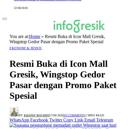
22/06/2026
You are at:
Home
»
Resmi Buka di Icon Mall Gresik,
Wingstop Gedor Pasar dengan Promo Paket Spesial
EKONOMI & BISNIS
Resmi Buka di Icon Mall
Gresik, Wingstop Gedor
Pasar dengan Promo Paket
Spesial
BY
KHANIF ROSIDIN
27/06/2026
NO COMMENTS
2 MINS READ
WhatsApp
Facebook
Twitter
Copy Link
Email
Telegram