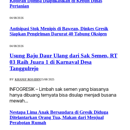
Kotoran Domba Diaplikasikan di Kebun Dinas
Pertanian
04/08/2026
Antisipasi Stok Menipis di Bawean, Dinkes Gresik
Siapkan Pengiriman Darurat 40 Tabung Oksigen
04/08/2026
Usung Baju Daur Ulang dari Sak Semen, RT
03 Raih Juara 1 di Karnaval Desa
Tanggulrejo
BY
KHANIF ROSIDIN
25/08/2025
INFOGRESIK – Limbah sak semen yang biasanya
hanya dibuang ternyata bisa disulap menjadi busana
mewah…
Nestapa Lima Anak Bersaudara di Gresik Diduga
Ditelantarkan Orang Tua, Makan dari Menjual
Perabotan Rumah