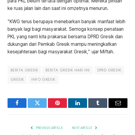
para PKL belum tertata dengan optimal. Mereka pindah
ke ruas jalan lain dan saat ini omzetnya menurun.
“KWG terus berupaya menebarkan banyak manfaat lebih
banyak lagi bagi masyarakat. Semoga konsep penataan
PKL yang nanti kita prakarsai bersama DPRD Gresik dan
dukungan dari Pemkab Gresik mampu meningkatkan
kesejahteraan bagi masyarakat Gresik,” ujar Miftah.
BERITA GRESIK
BERITA GRESIK HARI INI
DPRD GRESIK
GRESIK
INFO GRESIK
Facebook
Twitter
Pinterest
LinkedIn
Tumblr
Email
PREVIOUS ARTICLE
NEXT ARTICLE