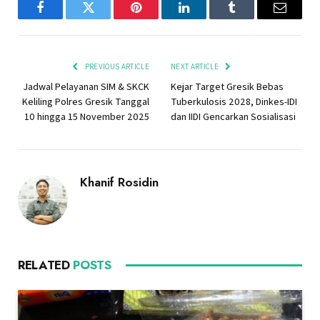
Facebook
Twitter
Pinterest
LinkedIn
Tumblr
Email
PREVIOUS ARTICLE
NEXT ARTICLE
Jadwal Pelayanan SIM & SKCK
Kejar Target Gresik Bebas
Keliling Polres Gresik Tanggal
Tuberkulosis 2028, Dinkes-IDI
10 hingga 15 November 2025
dan IIDI Gencarkan Sosialisasi
Khanif Rosidin
RELATED
POSTS