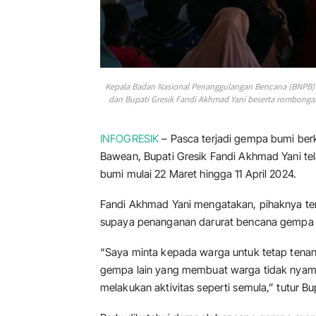
Kepala Badan Nasional Penanggulangan Bencana (BNPB) 
dan Bupati Gresik Fandi Akhmad Yani beserta rombongan
INFOGRESIK
– Pasca terjadi gempa bumi ber
Bawean, Bupati Gresik Fandi Akhmad Yani t
bumi mulai 22 Maret hingga 11 April 2024.
Fandi Akhmad Yani mengatakan, pihaknya ter
supaya penanganan darurat bencana gempa di
“Saya minta kepada warga untuk tetap tenang
gempa lain yang membuat warga tidak nyama
melakukan aktivitas seperti semula,” tutur Bu