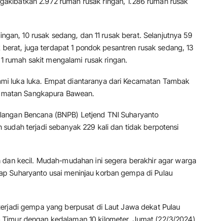
akibatkan 2.972 rumah rusak ringan, 1.286 rumah rusak
ringan, 10 rusak sedang, dan 11 rusak berat. Selanjutnya 59
k berat, juga terdapat 1 pondok pesantren rusak sedang, 13
n 1 rumah sakit mengalami rusak ringan.
i luka luka. Empat diantaranya dari Kecamatan Tambak
ecamatan Sangkapura Bawean.
langan Bencana (BNPB) Letjend TNI Suharyanto
sudah terjadi sebanyak 229 kali dan tidak berpotensi
 dan kecil. Mudah-mudahan ini segera berakhir agar warga
ap Suharyanto usai meninjau korban gempa di Pulau
terjadi gempa yang berpusat di Laut Jawa dekat Pulau
Timur dengan kedalaman 10 kilometer, Jumat (22/3/2024).