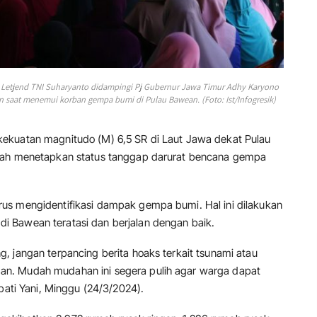
Letjend TNI Suharyanto didampingi Pj Gubernur Jawa Timur Adhy Karyono
 saat menemui korban gempa bumi di Pulau Bawean. (Foto: Ist/Infogresik)
kekuatan magnitudo (M) 6,5 SR di Laut Jawa dekat Pulau
elah menetapkan status tanggap darurat bencana gempa
us mengidentifikasi dampak gempa bumi. Hal ini dilakukan
 Bawean teratasi dan berjalan dengan baik.
, jangan terpancing berita hoaks terkait tsunami atau
n. Mudah mudahan ini segera pulih agar warga dapat
pati Yani, Minggu (24/3/2024).