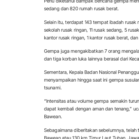
Perlu diketahui dampak bencana gempa meng
sedang dan 820 rumah rusak berat.
Selain itu, terdapat 143 tempat ibadah rusak 
sekolah rusak ringan, 11 rusak sedang, 5 rusa
kantor rusak ringan, 1 kantor rusak berat, da
Gempa juga mengakibatkan 7 orang mengalam
dan tiga korban luka lainnya berasal dari K
Sementara, Kepala Badan Nasional Penanggu
menyampaikan hingga saat ini gempa susulan 
tsunami.
“Intensitas atau volume gempa semakin turun
dapat kembali dengan aman dan tenang,” uc
Bawean.
Sebagaimana diberitakan sebelumnya, telah 
Bawean atau 130 km Timur Laut Tuban, Jawa 