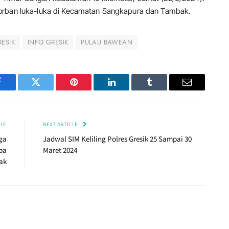
korban luka-luka di Kecamatan Sangkapura dan Tambak.
RESIK
INFO GRESIK
PULAU BAWEAN
Facebook
Twitter
Pinterest
LinkedIn
Tumblr
Email
CLE
NEXT ARTICLE
ga
Jadwal SIM Keliling Polres Gresik 25 Sampai 30
pa
Maret 2024
ak