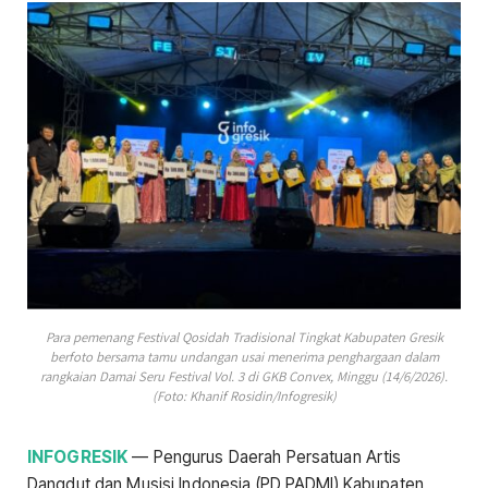
Para pemenang Festival Qosidah Tradisional Tingkat Kabupaten Gresik
berfoto bersama tamu undangan usai menerima penghargaan dalam
rangkaian Damai Seru Festival Vol. 3 di GKB Convex, Minggu (14/6/2026).
(Foto: Khanif Rosidin/Infogresik)
INFOGRESIK
— Pengurus Daerah Persatuan Artis
Dangdut dan Musisi Indonesia (PD PADMI) Kabupaten