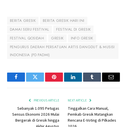
BERITA GRESIK
BERITA GRESIK HARI INI
DAMAI SERU FESTIVAL
FESTIVAL DI GRESIK
FESTIVAL QOSIDAH
GRESIK
INFO GRESIK
PENGURUS DAERAH PERSATUAN ARTIS DANGDUT & MUSISI
INDONESIA (PD PADMI)
Facebook
Twitter
Pinterest
LinkedIn
Tumblr
Email
PREVIOUS ARTICLE
NEXT ARTICLE
Sebanyak 1.095 Petugas
Tinggalkan Cara Manual,
Sensus Ekonomi 2026 Mulai
Pemkab Gresik Matangkan
Bergerak di Gresik hingga
Rencana E-Voting di Pilkades
Akhir Agustus
2026