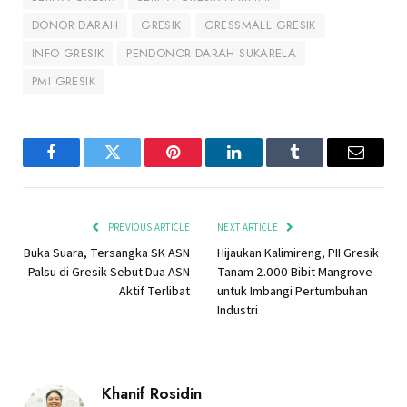
DONOR DARAH
GRESIK
GRESSMALL GRESIK
INFO GRESIK
PENDONOR DARAH SUKARELA
PMI GRESIK
Facebook
Twitter
Pinterest
LinkedIn
Tumblr
Email
PREVIOUS ARTICLE
NEXT ARTICLE
Buka Suara, Tersangka SK ASN
Hijaukan Kalimireng, PII Gresik
Palsu di Gresik Sebut Dua ASN
Tanam 2.000 Bibit Mangrove
Aktif Terlibat
untuk Imbangi Pertumbuhan
Industri
Khanif Rosidin