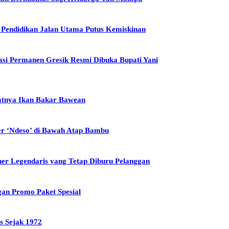
t Pendidikan Jalan Utama Putus Kemiskinan
asi Permanen Gresik Resmi Dibuka Bupati Yani
zatnya Ikan Bakar Bawean
er ‘Ndeso’ di Bawah Atap Bambu
ner Legendaris yang Tetap Diburu Pelanggan
gan Promo Paket Spesial
s Sejak 1972