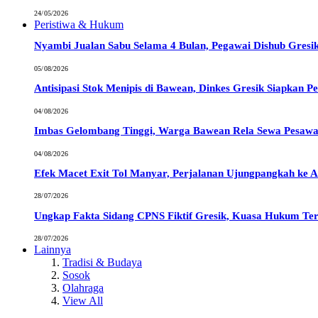
24/05/2026
Peristiwa & Hukum
Nyambi Jualan Sabu Selama 4 Bulan, Pegawai Dishub Gresik 
05/08/2026
Antisipasi Stok Menipis di Bawean, Dinkes Gresik Siapkan 
04/08/2026
Imbas Gelombang Tinggi, Warga Bawean Rela Sewa Pesawa
04/08/2026
Efek Macet Exit Tol Manyar, Perjalanan Ujungpangkah ke A
28/07/2026
Ungkap Fakta Sidang CPNS Fiktif Gresik, Kuasa Hukum T
28/07/2026
Lainnya
Tradisi & Budaya
Sosok
Olahraga
View All