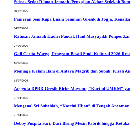
Sukses Sedot Ribuan Jemaah, Pengajian Akbar Sedekah Bu
09/07/2026
Pameran Seni Rupa Enam Seniman Gresik di Jogja, Kenalka
04/07/2026
Ratusan Jamaah Hadiri Puncak Haul Masyayikh Ponpes Zain
27/06/2026
Gali Cerita Warga, Program Besali Studi Kultural 2026 Res
16/06/2026
Menjaga Kalam Ilahi di Antara Magrib dan Subuh: Kisah An
18/07/2026
Anggota DPRD Gresik Ricke Mayumi, “Kartini UMKM” yang
21/04/2026
Mengenal Sri Subaidah, “Kartini Hijau” di Tengah Ancaman T
21/04/2026
Debby Puspita Sari, Dari Bising Mesin Pabrik hingga Ketuka