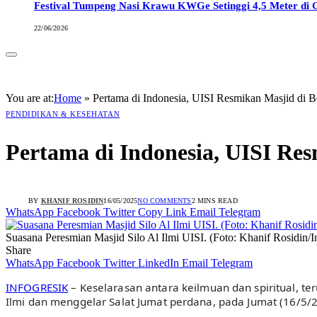
Festival Tumpeng Nasi Krawu KWGe Setinggi 4,5 Meter di
22/06/2026
You are at:
Home
»
Pertama di Indonesia, UISI Resmikan Masjid d
PENDIDIKAN & KESEHATAN
Pertama di Indonesia, UISI R
BY
KHANIF ROSIDIN
16/05/2025
NO COMMENTS
2 MINS READ
WhatsApp
Facebook
Twitter
Copy Link
Email
Telegram
Suasana Peresmian Masjid Silo Al Ilmi UISI. (Foto: Khanif Rosidin/I
Share
WhatsApp
Facebook
Twitter
LinkedIn
Email
Telegram
INFOGRESIK
– Keselarasan antara keilmuan dan spiritual, te
Ilmi dan menggelar Salat Jumat perdana, pada Jumat (16/5/