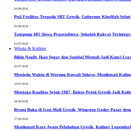
03/08/2026
Puji Fasilitas Terpadu SRT Gresik, Gubernur Khofifah Sebu
01/08/2026
Tampung 405 Siswa Prasejahtera, Sekolah Rakyat Terintegr
31/07/2026
Wisata & Kuliner
Bikin Nagih, Ikan Segar dan Sambal Mentah Jadi Kunci Le
25/07/2026
Menjeda Waktu di Warung Kuwali Sidayu, Menikmati Kulin
12/07/2026
Menjaga Kualitas Sejak 1987, Bakso Pojok Gresik Jadi Kuli
28/06/2026
Resmi Buka di Icon Mall Gresik, Wingstop Gedor Pasar den
27/06/2026
Menikmati Kare Ayam Pelabuhan Gresik, Kuliner Legendari