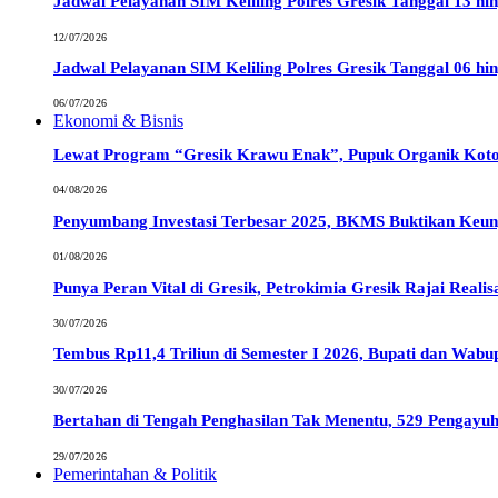
Jadwal Pelayanan SIM Keliling Polres Gresik Tanggal 13 hin
12/07/2026
Jadwal Pelayanan SIM Keliling Polres Gresik Tanggal 06 hin
06/07/2026
Ekonomi & Bisnis
Lewat Program “Gresik Krawu Enak”, Pupuk Organik Kotor
04/08/2026
Penyumbang Investasi Terbesar 2025, BKMS Buktikan Keun
01/08/2026
Punya Peran Vital di Gresik, Petrokimia Gresik Rajai Reali
30/07/2026
Tembus Rp11,4 Triliun di Semester I 2026, Bupati dan Wab
30/07/2026
Bertahan di Tengah Penghasilan Tak Menentu, 529 Pengayuh
29/07/2026
Pemerintahan & Politik