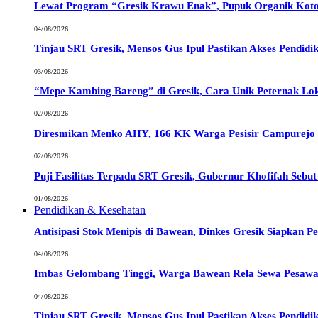
Lewat Program “Gresik Krawu Enak”, Pupuk Organik Kotor
04/08/2026
Tinjau SRT Gresik, Mensos Gus Ipul Pastikan Akses Pendid
03/08/2026
“Mepe Kambing Bareng” di Gresik, Cara Unik Peternak Lok
02/08/2026
Diresmikan Menko AHY, 166 KK Warga Pesisir Campurejo
02/08/2026
Puji Fasilitas Terpadu SRT Gresik, Gubernur Khofifah Sebu
01/08/2026
Pendidikan & Kesehatan
Antisipasi Stok Menipis di Bawean, Dinkes Gresik Siapkan 
04/08/2026
Imbas Gelombang Tinggi, Warga Bawean Rela Sewa Pesawa
04/08/2026
Tinjau SRT Gresik, Mensos Gus Ipul Pastikan Akses Pendid