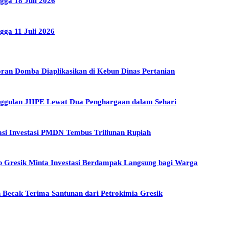
gga 18 Juli 2026
gga 11 Juli 2026
an Domba Diaplikasikan di Kebun Dinas Pertanian
ggulan JIIPE Lewat Dua Penghargaan dalam Sehari
sasi Investasi PMDN Tembus Triliunan Rupiah
up Gresik Minta Investasi Berdampak Langsung bagi Warga
 Becak Terima Santunan dari Petrokimia Gresik