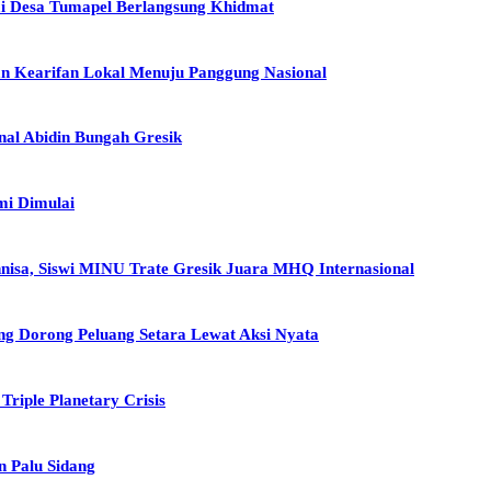
mi Desa Tumapel Berlangsung Khidmat
n Kearifan Lokal Menuju Panggung Nasional
al Abidin Bungah Gresik
mi Dimulai
nisa, Siswi MINU Trate Gresik Juara MHQ Internasional
 Dorong Peluang Setara Lewat Aksi Nyata
riple Planetary Crisis
n Palu Sidang