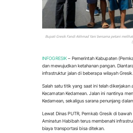
Bupati Gresik Fandi Akhmad Yani bersama petani melih
(
INFOGRESIK
– Pemerintah Kabupaten (Pemka
dan mewujudkan ketahanan pangan. Diantar
infrastruktur jalan di beberapa wilayah Gresik
Salah satu titik yang saat ini telah dikerjaka
Kecamatan Kedamean. Jalan ini nantinya menj
Kedamean, sekaligus sarana penunjang dala
Lewat Dinas PUTR, Pemkab Gresik di bawah 
Aminatun Habibah terus membenahi infrastruk
biaya transportasi bisa ditekan.