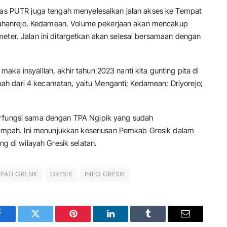
inas PUTR juga tengah menyelesaikan jalan akses ke Tempat
hanrejo, Kedamean. Volume pekerjaan akan mencakup
eter. Jalan ini ditargetkan akan selesai bersamaan dengan
ka insyalllah, akhir tahun 2023 nanti kita gunting pita di
h dari 4 kecamatan, yaitu Menganti; Kedamean; Driyorejo;
erfungsi sama dengan TPA Ngipik yang sudah
pah. Ini menunjukkan keseriusan Pemkab Gresik dalam
di wilayah Gresik selatan.
PATI GRESIK
GRESIK
INFO GRESIK
Facebook
Twitter
Pinterest
LinkedIn
Tumblr
Email