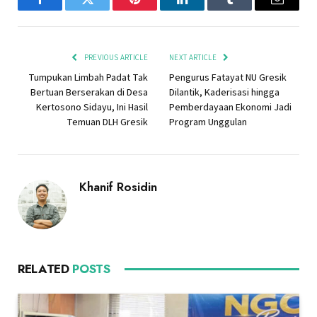
Facebook
Twitter
Pinterest
LinkedIn
Tumblr
Email
PREVIOUS ARTICLE
NEXT ARTICLE
Tumpukan Limbah Padat Tak
Pengurus Fatayat NU Gresik
Bertuan Berserakan di Desa
Dilantik, Kaderisasi hingga
Kertosono Sidayu, Ini Hasil
Pemberdayaan Ekonomi Jadi
Temuan DLH Gresik
Program Unggulan
Khanif Rosidin
RELATED
POSTS