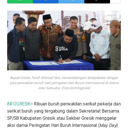
Bupati Gresik, Fandi Akhmad Yani, menandatangani kesepakatan dengan
para perwakilan buruh saat peringatan Hari Buruh Internasional di Gelora
Joko Samudra. (Foto:Ist/Infogresik)
INFOGRESIK
– Ribuan buruh perwakilan serikat pekerja dan
serikat buruh yang tergabung dalam Sekretariat Bersama
SP/SB Kabupaten Gresik atau Sekber Gresik menggelar
aksi damai Peringatan Hari Buruh Internasional (
May Day
)