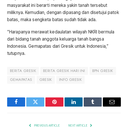
masyarakat ini berarti mereka yakin tanah tersebut
miliknya. Kemudian, dengan dipasang dan disetujui patok
batas, maka sengketa batas sudah tidak ada.
“Harapanya merawat kedaulatan wilayah NKRI bermula
dari bidang tanah anggota keluarga tanah bangsa
Indonesia. Gemapatas dari Gresik untuk Indonesia,”
tutupnya.
BERITA GRESIK
BERITA GRESIK HARI INI
BPN GRESIK
GEMAPATAS
GRESIK
INFO GRESIK
Facebook
Twitter
Pinterest
LinkedIn
Tumblr
Email
PREVIOUS ARTICLE
NEXT ARTICLE