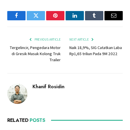
Facebook
Twitter
Pinterest
LinkedIn
Tumblr
Email
PREVIOUS ARTICLE
NEXT ARTICLE
Tergelincir, Pengedara Motor
Naik 18,9%, SIG Catatkan Laba
di Gresik Masuk Kolong Truk
Rp1,65 triliun Pada 9M 2022
Trailer
Khanif Rosidin
RELATED
POSTS