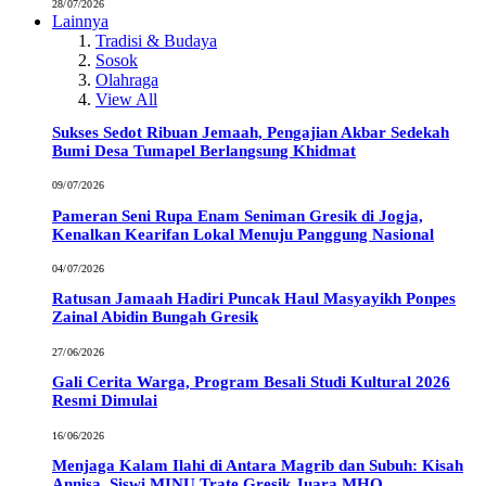
28/07/2026
Lainnya
Tradisi & Budaya
Sosok
Olahraga
View All
Sukses Sedot Ribuan Jemaah, Pengajian Akbar Sedekah
Bumi Desa Tumapel Berlangsung Khidmat
09/07/2026
Pameran Seni Rupa Enam Seniman Gresik di Jogja,
Kenalkan Kearifan Lokal Menuju Panggung Nasional
04/07/2026
Ratusan Jamaah Hadiri Puncak Haul Masyayikh Ponpes
Zainal Abidin Bungah Gresik
27/06/2026
Gali Cerita Warga, Program Besali Studi Kultural 2026
Resmi Dimulai
16/06/2026
Menjaga Kalam Ilahi di Antara Magrib dan Subuh: Kisah
Annisa, Siswi MINU Trate Gresik Juara MHQ