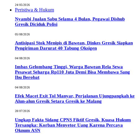
24/05/2026
Peristiwa & Hukum
Nyambi Jualan Sabu Selama 4 Bulan, Pegawai Dishub
Gresik Diciduk Polisi
05/08/2026
Antisipasi Stok Menipis di Bawean, Dinkes Gresik Siapkan
Pengiriman Darurat 40 Tabung Oksigen
04/08/2026
Imbas Gelombang Tinggi, Warga Bawean Rela Sewa
Pesawat Seharga Rp110 Juta Demi Bisa Membawa Sang
Ibu Berobat
04/08/2026
Efek Macet Exit Tol Manyar, Perjalanan Ujungpangkah ke
Alun-alun Gresik Setara Gresik ke Malang
28/07/2026
Ungkap Fakta Sidang CPNS Fiktif Gresik, Kuasa Hukum
Tersangka: Korban Menyetor Uang Karena Percaya
Oknum ASN