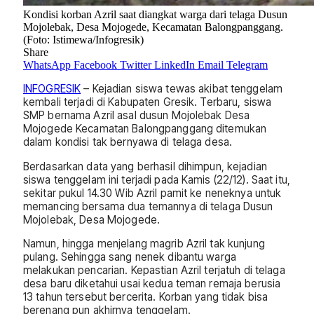
Kondisi korban Azril saat diangkat warga dari telaga Dusun
Mojolebak, Desa Mojogede, Kecamatan Balongpanggang.
(Foto: Istimewa/Infogresik)
Share
WhatsApp
Facebook
Twitter
LinkedIn
Email
Telegram
INFOGRESIK
– Kejadian siswa tewas akibat tenggelam
kembali terjadi di Kabupaten Gresik. Terbaru, siswa
SMP bernama Azril asal dusun Mojolebak Desa
Mojogede Kecamatan Balongpanggang ditemukan
dalam kondisi tak bernyawa di telaga desa.
Berdasarkan data yang berhasil dihimpun, kejadian
siswa tenggelam ini terjadi pada Kamis (22/12). Saat itu,
sekitar pukul 14.30 Wib Azril pamit ke neneknya untuk
memancing bersama dua temannya di telaga Dusun
Mojolebak, Desa Mojogede.
Namun, hingga menjelang magrib Azril tak kunjung
pulang. Sehingga sang nenek dibantu warga
melakukan pencarian. Kepastian Azril terjatuh di telaga
desa baru diketahui usai kedua teman remaja berusia
13 tahun tersebut bercerita. Korban yang tidak bisa
berenang pun akhirnya tenggelam.