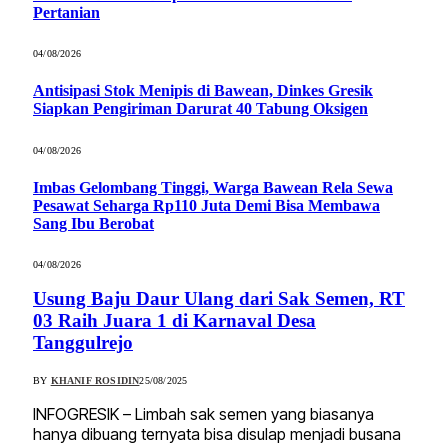
Pertanian
04/08/2026
Antisipasi Stok Menipis di Bawean, Dinkes Gresik
Siapkan Pengiriman Darurat 40 Tabung Oksigen
04/08/2026
Imbas Gelombang Tinggi, Warga Bawean Rela Sewa
Pesawat Seharga Rp110 Juta Demi Bisa Membawa
Sang Ibu Berobat
04/08/2026
Usung Baju Daur Ulang dari Sak Semen, RT
03 Raih Juara 1 di Karnaval Desa
Tanggulrejo
BY
KHANIF ROSIDIN
25/08/2025
INFOGRESIK – Limbah sak semen yang biasanya
hanya dibuang ternyata bisa disulap menjadi busana