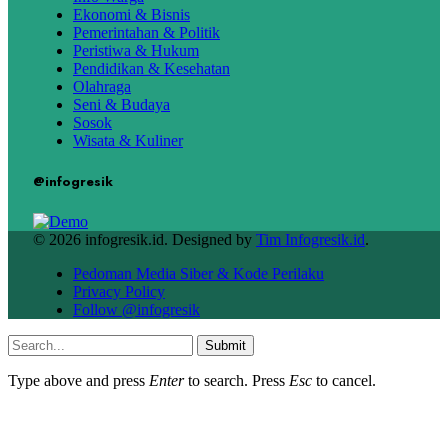
Ekonomi & Bisnis
Pemerintahan & Politik
Peristiwa & Hukum
Pendidikan & Kesehatan
Olahraga
Seni & Budaya
Sosok
Wisata & Kuliner
@infogresik
© 2026 infogresik.id. Designed by
Tim Infogresik.id
.
Pedoman Media Siber & Kode Perilaku
Privacy Policy
Follow @infogresik
Submit
Type above and press
Enter
to search. Press
Esc
to cancel.