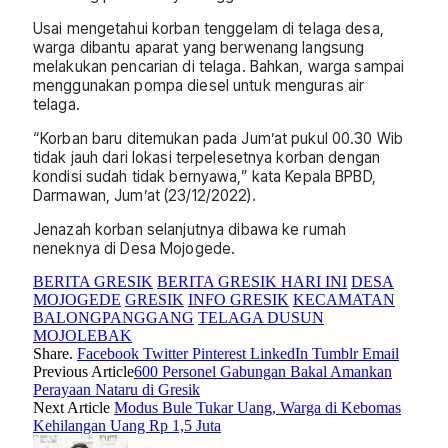
Usai mengetahui korban tenggelam di telaga desa,
warga dibantu aparat yang berwenang langsung
melakukan pencarian di telaga. Bahkan, warga sampai
menggunakan pompa diesel untuk menguras air
telaga.
“Korban baru ditemukan pada Jum’at pukul 00.30 Wib
tidak jauh dari lokasi terpelesetnya korban dengan
kondisi sudah tidak bernyawa,” kata Kepala BPBD,
Darmawan, Jum’at (23/12/2022).
Jenazah korban selanjutnya dibawa ke rumah
neneknya di Desa Mojogede.
BERITA GRESIK
BERITA GRESIK HARI INI
DESA
MOJOGEDE
GRESIK
INFO GRESIK
KECAMATAN
BALONGPANGGANG
TELAGA DUSUN
MOJOLEBAK
Share.
Facebook
Twitter
Pinterest
LinkedIn
Tumblr
Email
Previous Article
600 Personel Gabungan Bakal Amankan
Perayaan Nataru di Gresik
Next Article
Modus Bule Tukar Uang, Warga di Kebomas
Kehilangan Uang Rp 1,5 Juta