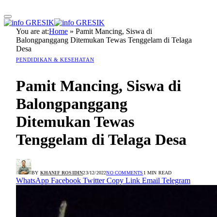
You are at:
Home
»
Pamit Mancing, Siswa di
Balongpanggang Ditemukan Tewas Tenggelam di Telaga
Desa
PENDIDIKAN & KESEHATAN
Pamit Mancing, Siswa di
Balongpanggang
Ditemukan Tewas
Tenggelam di Telaga Desa
BY
KHANIF ROSIDIN
23/12/2022
NO COMMENTS
1 MIN READ
WhatsApp
Facebook
Twitter
Copy Link
Email
Telegram