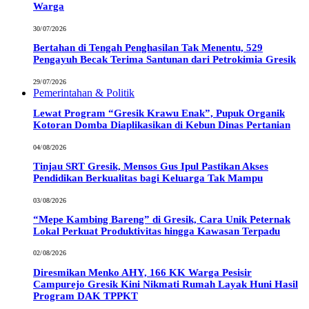
Warga
30/07/2026
Bertahan di Tengah Penghasilan Tak Menentu, 529
Pengayuh Becak Terima Santunan dari Petrokimia Gresik
29/07/2026
Pemerintahan & Politik
Lewat Program “Gresik Krawu Enak”, Pupuk Organik
Kotoran Domba Diaplikasikan di Kebun Dinas Pertanian
04/08/2026
Tinjau SRT Gresik, Mensos Gus Ipul Pastikan Akses
Pendidikan Berkualitas bagi Keluarga Tak Mampu
03/08/2026
“Mepe Kambing Bareng” di Gresik, Cara Unik Peternak
Lokal Perkuat Produktivitas hingga Kawasan Terpadu
02/08/2026
Diresmikan Menko AHY, 166 KK Warga Pesisir
Campurejo Gresik Kini Nikmati Rumah Layak Huni Hasil
Program DAK TPPKT