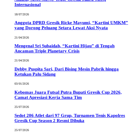
Internasional
18/07/2026
Anggota DPRD Gresik Ricke Mayumi, “Kartini UMKM”
yang Dorong Peluang Setara Lewat Aksi Nyata
21/04/2026
Mengenal Sri Subaidah, “Kartini Hijau” di Tengah
Ancaman Triple Planetary Crisis
21/04/2026
Debby Puspita Sari, Dari Bising Mesin Pabrik hingga
Ketukan Palu Sidang
03/01/2026
Kebomas Juara Futsal Putra Bupati Gresik Cup 2026,
Camat Apresiasi Kerja Sama Tim
25/07/2026
Sedot 206 Atlet dari 97 Grup, Turnamen Tenis Kapolres
Gresik Cup Season 2 Resmi Dibuka
25/07/2026