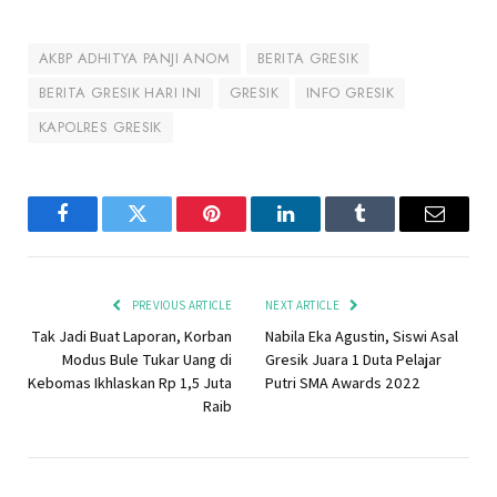
AKBP ADHITYA PANJI ANOM
BERITA GRESIK
BERITA GRESIK HARI INI
GRESIK
INFO GRESIK
KAPOLRES GRESIK
Facebook
Twitter
Pinterest
LinkedIn
Tumblr
Email
PREVIOUS ARTICLE
NEXT ARTICLE
Tak Jadi Buat Laporan, Korban
Nabila Eka Agustin, Siswi Asal
Modus Bule Tukar Uang di
Gresik Juara 1 Duta Pelajar
Kebomas Ikhlaskan Rp 1,5 Juta
Putri SMA Awards 2022
Raib