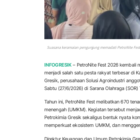
Suasana keramaian pengunjung memadati PetroNite Fest 20
INFOGRESIK
– PetroNite Fest 2026 kembali 
menjadi salah satu pesta rakyat terbesar di K
Gresik, perusahaan Solusi Agroindustri anggo
Sabtu (27/6/2026) di Sarana Olahraga (SOR) 
Tahun ini, PetroNite Fest melibatkan 670 tena
menengah (UMKM). Kegiatan tersebut menjadi
Petrokimia Gresik sekaligus bentuk nyata k
memperkuat ekosistem UMKM, dan mengger
Direktur Keuangan dan Umum Petrokimia Gres