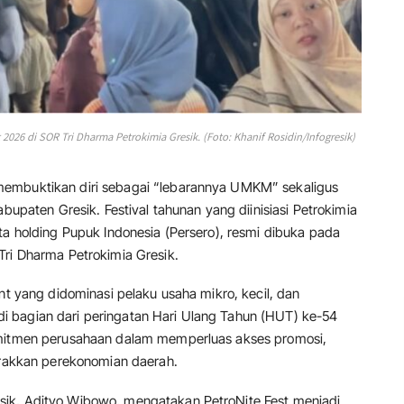
26 di SOR Tri Dharma Petrokimia Gresik. (Foto: Khanif Rosidin/Infogresik)
membuktikan diri sebagai “lebarannya UMKM” sekaligus
abupaten Gresik. Festival tahunan yang diinisiasi Petrokimia
ta holding Pupuk Indonesia (Persero), resmi dibuka pada
Tri Dharma Petrokimia Gresik.
nt yang didominasi pelaku usaha mikro, kecil, dan
 bagian dari peringatan Hari Ulang Tahun (HUT) ke-54
omitmen perusahaan dalam memperluas akses promosi,
akkan perekonomian daerah.
ik, Adityo Wibowo, mengatakan PetroNite Fest menjadi