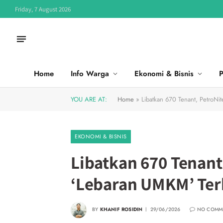
Friday, 7 August 2026
Home
Info Warga
Ekonomi & Bisnis
P
YOU ARE AT:
Home
»
Libatkan 670 Tenant, PetroNi
EKONOMI & BISNIS
Libatkan 670 Tenant,
‘Lebaran UMKM’ Terb
BY
KHANIF ROSIDIN
29/06/2026
NO COMM