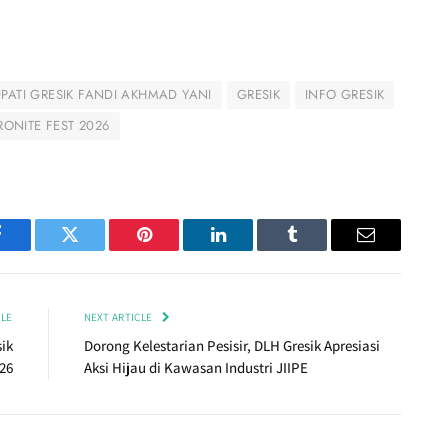
UPATI GRESIK FANDI AKHMAD YANI
GRESIK
INFO GRESIK
RONITE FEST 2026
Facebook
Twitter
Pinterest
LinkedIn
Tumblr
Email
CLE
NEXT ARTICLE
ik
Dorong Kelestarian Pesisir, DLH Gresik Apresiasi
26
Aksi Hijau di Kawasan Industri JIIPE