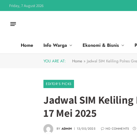
Friday, 7 August 2026
Home
Info Warga
Ekonomi & Bisnis
P
YOU ARE AT:
Home
»
Jadwal SIM Keliling Polres Gr
EDITOR'S PICKS
Jadwal SIM Keliling 
17 Mei 2025
BY
ADMIN
13/05/2025
NO COMMENTS