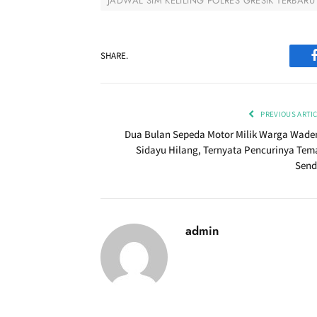
JADWAL SIM KELILING POLRES GRESIK TERBARU
SHARE.
PREVIOUS ARTI
Dua Bulan Sepeda Motor Milik Warga Wade
Sidayu Hilang, Ternyata Pencurinya Tem
Sendi
admin