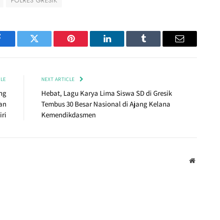
POLRES GRESIK
Facebook
Twitter
Pinterest
LinkedIn
Tumblr
Email
CLE
NEXT ARTICLE
ng
Hebat, Lagu Karya Lima Siswa SD di Gresik
an
Tembus 30 Besar Nasional di Ajang Kelana
ri
Kemendikdasmen
Website