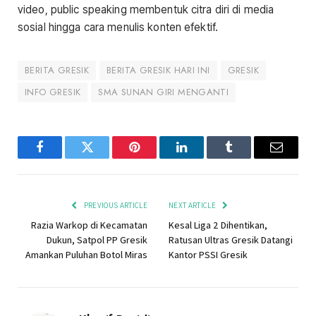
video, public speaking membentuk citra diri di media
sosial hingga cara menulis konten efektif.
BERITA GRESIK
BERITA GRESIK HARI INI
GRESIK
INFO GRESIK
SMA SUNAN GIRI MENGANTI
Facebook
Twitter
Pinterest
LinkedIn
Tumblr
Email
PREVIOUS ARTICLE
NEXT ARTICLE
Razia Warkop di Kecamatan
Kesal Liga 2 Dihentikan,
Dukun, Satpol PP Gresik
Ratusan Ultras Gresik Datangi
Amankan Puluhan Botol Miras
Kantor PSSI Gresik