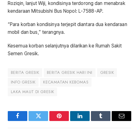
Roziqin, lanjut Wiji, kondisinya terdorong dan menabrak
kendaraan Mitsubishi Bus Nopol: L-7588-AP.
“Para korban kondisinya terjepit diantara dua kendaraan
mobil dan bus,” terangnya.
Kesemua korban selanjutnya dilarikan ke Rumah Sakit
Semen Gresik.
BERITA GRESIK
BERITA GRESIK HARI INI
GRESIK
INFO GRESIK
KECAMATAN KEBOMAS
LAKA MAUT DI GRESIK
Facebook
Twitter
Pinterest
LinkedIn
Tumblr
Email