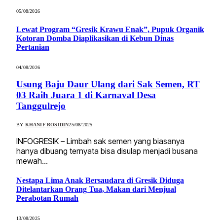
05/08/2026
Lewat Program “Gresik Krawu Enak”, Pupuk Organik
Kotoran Domba Diaplikasikan di Kebun Dinas
Pertanian
04/08/2026
Usung Baju Daur Ulang dari Sak Semen, RT
03 Raih Juara 1 di Karnaval Desa
Tanggulrejo
BY
KHANIF ROSIDIN
25/08/2025
INFOGRESIK – Limbah sak semen yang biasanya
hanya dibuang ternyata bisa disulap menjadi busana
mewah…
Nestapa Lima Anak Bersaudara di Gresik Diduga
Ditelantarkan Orang Tua, Makan dari Menjual
Perabotan Rumah
13/08/2025