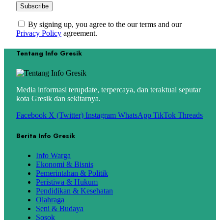
By signing up, you agree to the our terms and our
Privacy Policy
agreement.
Tentang Info Gresik
Media informasi terupdate, terpercaya, dan teraktual seputar
kota Gresik dan sekitarnya.
Facebook
X (Twitter)
Instagram
WhatsApp
TikTok
Threads
Berita Info Gresik
Info Warga
Ekonomi & Bisnis
Pemerintahan & Politik
Peristiwa & Hukum
Pendidikan & Kesehatan
Olahraga
Seni & Budaya
Sosok