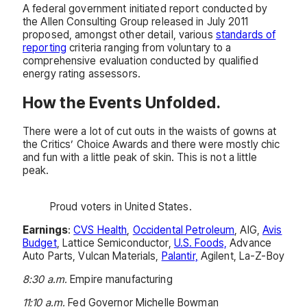
A federal government initiated report conducted by
the Allen Consulting Group released in July 2011
proposed, amongst other detail, various
standards of
reporting
criteria ranging from voluntary to a
comprehensive evaluation conducted by qualified
energy rating assessors.
How the Events Unfolded.
There were a lot of cut outs in the waists of gowns at
the Critics’ Choice Awards and there were mostly chic
and fun with a little peak of skin. This is not a little
peak.
Proud voters in United States.
Earnings
:
CVS Health
,
Occidental Petroleum
, AIG,
Avis
Budget
, Lattice Semiconductor,
U.S. Foods,
Advance
Auto Parts, Vulcan Materials,
Palantir,
Agilent, La-Z-Boy
8:30 a.m.
Empire manufacturing
11:10 a.m.
Fed Governor Michelle Bowman