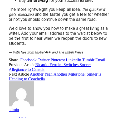
Buy
SmartMag
for your successful site.
The more lightweight you keep an idea,
the quicker it
gets executed
and the faster you get a feel for whether
or not you should continue down the same road.
We’d love to show you how to make a great living as a
writer. Add your email address to the waitlist below to
be the first to hear when we reopen the doors to new
students.
—
With files from Global AFP and The British Press
Share.
Facebook
Twitter
Pinterest
LinkedIn
Tumblr
Email
Previous Article
Ricardo Ferreira Switches Soccer
Allegiance to Canada
Next Article
Another Year, Another Milestone: Singer is
Heading to Coachella
admin