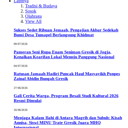
Lainnya
Tradisi & Budaya
Sosok
Olahraga
View All
Sukses Sedot Ribuan Jemaah, Pengajian Akbar Sedekah
Bumi Desa Tumapel Berlangsung Khidmat
09/07/2026
Pameran Seni Rupa Enam Seniman Gresik di Jogja,
Kenalkan Kearifan Lokal Menuju Panggung Nasional
04/07/2026
Ratusan Jamaah Hadiri Puncak Haul Masyayikh Ponpes
Zainal Abidin Bungah Gresik
27/06/2026
Gali Cerita Warga, Program Besali Studi Kultural 2026
Resmi Dimulai
16/06/2026
Menjaga Kalam Ilahi di Antara Magrib dan Subuh: Kisah
Annisa, Siswi MINU Trate Gresik Juara MHQ
Internasional