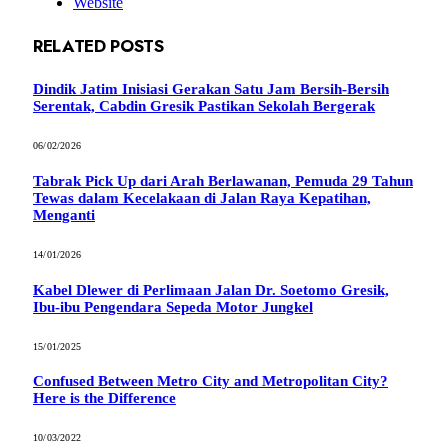
Website
RELATED
POSTS
Dindik Jatim Inisiasi Gerakan Satu Jam Bersih-Bersih
Serentak, Cabdin Gresik Pastikan Sekolah Bergerak
06/02/2026
Tabrak Pick Up dari Arah Berlawanan, Pemuda 29 Tahun
Tewas dalam Kecelakaan di Jalan Raya Kepatihan,
Menganti
14/01/2026
Kabel Dlewer di Perlimaan Jalan Dr. Soetomo Gresik,
Ibu-ibu Pengendara Sepeda Motor Jungkel
15/01/2025
Confused Between Metro City and Metropolitan City?
Here is the Difference
10/03/2022