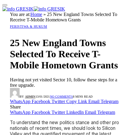
You are at:
Home
»
25 New England Towns Selected To
Receive T-Mobile Hometown Grants
PERISTIWA & HUKUM
25 New England Towns
Selected To Receive T-
Mobile Hometown Grants
Having not yet visited Sector 10, follow these steps for a
free upgrade.
BY
ADMIN
13/01/2021
NO COMMENTS
8 MINS READ
WhatsApp
Facebook
Twitter
Copy Link
Email
Telegram
Share
WhatsApp
Facebook
Twitter
LinkedIn
Email
Telegram
To understand the new politics stance and other pro
nationals of recent times, we should look to Silicon
Valley and the quantified movement of the latest