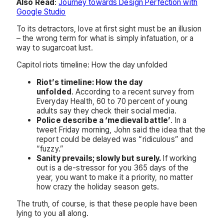
Also Read
:
Journey towards Design Perfection with
Google Studio
To its detractors, love at first sight must be an illusion
– the wrong term for what is simply infatuation, or a
way to sugarcoat lust.
Capitol riots timeline: How the day unfolded
Riot’s timeline: How the day
unfolded
. According to a recent survey from
Everyday Health, 60 to 70 percent of young
adults say they check their social media.
Police describe a ‘medieval battle’
. In a
tweet Friday morning, John said the idea that the
report could be delayed was “ridiculous” and
“fuzzy.”
Sanity prevails; slowly but surely.
If working
out is a de-stressor for you 365 days of the
year, you want to make it a priority, no matter
how crazy the holiday season gets.
The truth, of course, is that these people have been
lying to you all along.