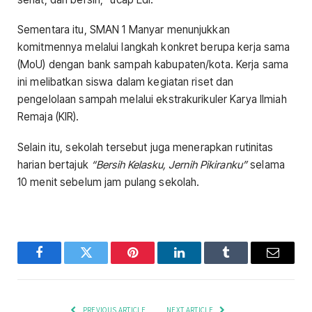
Sementara itu, SMAN 1 Manyar menunjukkan
komitmennya melalui langkah konkret berupa kerja sama
(MoU) dengan bank sampah kabupaten/kota. Kerja sama
ini melibatkan siswa dalam kegiatan riset dan
pengelolaan sampah melalui ekstrakurikuler Karya Ilmiah
Remaja (KIR).
Selain itu, sekolah tersebut juga menerapkan rutinitas
harian bertajuk
“Bersih Kelasku, Jernih Pikiranku”
selama
10 menit sebelum jam pulang sekolah.
Facebook
Twitter
Pinterest
LinkedIn
Tumblr
Email
PREVIOUS ARTICLE
NEXT ARTICLE