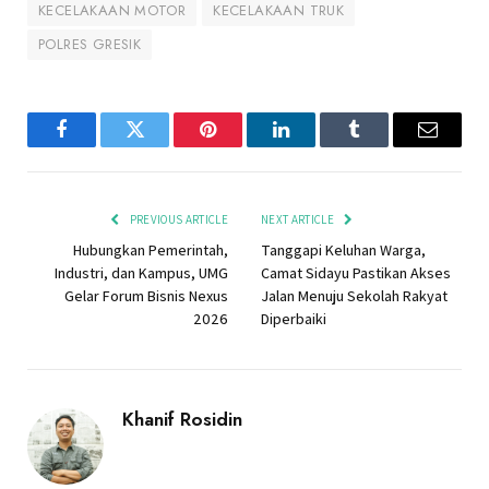
KECELAKAAN MOTOR
KECELAKAAN TRUK
POLRES GRESIK
Facebook
Twitter
Pinterest
LinkedIn
Tumblr
Email
PREVIOUS ARTICLE
NEXT ARTICLE
Hubungkan Pemerintah,
Tanggapi Keluhan Warga,
Industri, dan Kampus, UMG
Camat Sidayu Pastikan Akses
Gelar Forum Bisnis Nexus
Jalan Menuju Sekolah Rakyat
2026
Diperbaiki
Khanif Rosidin