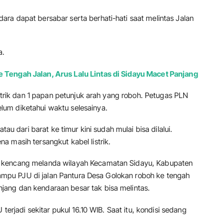
ra dapat bersabar serta berhati-hati saat melintas Jalan
a.
e Tengah Jalan, Arus Lalu Lintas di Sidayu Macet Panjang
istrik dan 1 papan petunjuk arah yang roboh. Petugas PLN
um diketahui waktu selesainya.
tau dari barat ke timur kini sudah mulai bisa dilalui.
 masih tersangkut kabel listrik.
 kencang melanda wilayah Kecamatan Sidayu, Kabupaten
n lampu PJU di jalan Pantura Desa Golokan roboh ke tengah
ang dan kendaraan besar tak bisa melintas.
 terjadi sekitar pukul 16.10 WIB. Saat itu, kondisi sedang