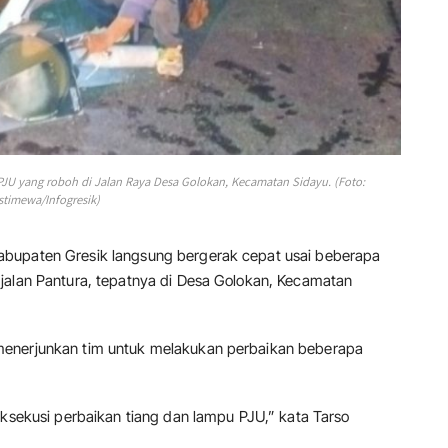
JU yang roboh di Jalan Raya Desa Golokan, Kecamatan Sidayu. (Foto:
Istimewa/Infogresik)
abupaten Gresik langsung bergerak cepat usai beberapa
jalan Pantura, tepatnya di Desa Golokan, Kecamatan
menerjunkan tim untuk melakukan perbaikan beberapa
eksekusi perbaikan tiang dan lampu PJU,” kata Tarso