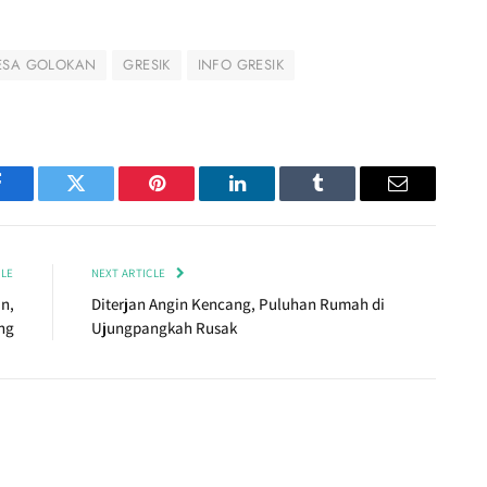
ESA GOLOKAN
GRESIK
INFO GRESIK
Facebook
Twitter
Pinterest
LinkedIn
Tumblr
Email
CLE
NEXT ARTICLE
n,
Diterjan Angin Kencang, Puluhan Rumah di
ng
Ujungpangkah Rusak