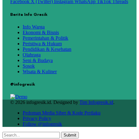
Facebook
X (Twitter)
Instagram
WhatsApp
TikTok
Threads
Berita Info Gresik
Info Warga
Ekonomi & Bisnis
Pemerintahan & Politik
Peristiwa & Hukum
Pendidikan & Kesehatan
Olahraga
Seni & Budaya
Sosok
Wisata & Kuliner
@infogresik
© 2026 infogresik.id. Designed by
Tim Infogresik.id
.
Pedoman Media Siber & Kode Perilaku
Privacy Policy
Follow @infogresik
Submit