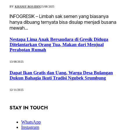
BY
KHANIF ROSIDIN
25/08/2025
INFOGRESIK – Limbah sak semen yang biasanya
hanya dibuang ternyata bisa disulap menjadi busana
mewah…
Nestapa Lima Anak Bersaudara di Gresik Diduga
Ditelantarkan Orang Tua, Makan dari Menjual
Perabotan Rumah
13/08/2025
Dapat Ikan Gratis dan Uang, Warga Desa Bulangan
Dukun Bahagia Ikuti Tradisi Ngubek Srumbung
12/11/2025
STAY IN TOUCH
WhatsApp
Instagram