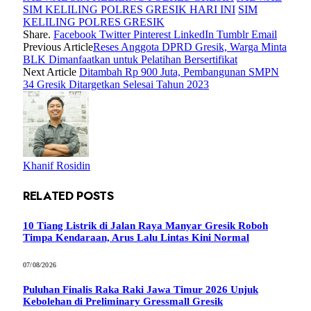
SIM KELILING POLRES GRESIK HARI INI
SIM
KELILING POLRES GRESIK
Share.
Facebook
Twitter
Pinterest
LinkedIn
Tumblr
Email
Previous Article
Reses Anggota DPRD Gresik, Warga Minta
BLK Dimanfaatkan untuk Pelatihan Bersertifikat
Next Article
Ditambah Rp 900 Juta, Pembangunan SMPN
34 Gresik Ditargetkan Selesai Tahun 2023
Khanif Rosidin
RELATED
POSTS
10 Tiang Listrik di Jalan Raya Manyar Gresik Roboh
Timpa Kendaraan, Arus Lalu Lintas Kini Normal
07/08/2026
Puluhan Finalis Raka Raki Jawa Timur 2026 Unjuk
Kebolehan di Preliminary Gressmall Gresik