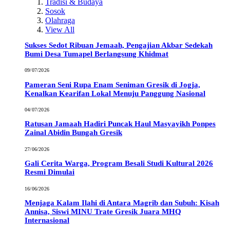
Tradisi & Budaya
Sosok
Olahraga
View All
Sukses Sedot Ribuan Jemaah, Pengajian Akbar Sedekah
Bumi Desa Tumapel Berlangsung Khidmat
09/07/2026
Pameran Seni Rupa Enam Seniman Gresik di Jogja,
Kenalkan Kearifan Lokal Menuju Panggung Nasional
04/07/2026
Ratusan Jamaah Hadiri Puncak Haul Masyayikh Ponpes
Zainal Abidin Bungah Gresik
27/06/2026
Gali Cerita Warga, Program Besali Studi Kultural 2026
Resmi Dimulai
16/06/2026
Menjaga Kalam Ilahi di Antara Magrib dan Subuh: Kisah
Annisa, Siswi MINU Trate Gresik Juara MHQ
Internasional