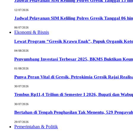
Jadwal Pelayanan SIM Keliling Polres Gresik Tanggal 13 hin
12/07/2026
Jadwal Pelayanan SIM Keliling Polres Gresik Tanggal 06 hin
06/07/2026
Ekonomi & Bisnis
Lewat Program “Gresik Krawu Enak”, Pupuk Organik Kotor
04/08/2026
Penyumbang Investasi Terbesar 2025, BKMS Buktikan Keun
01/08/2026
Punya Peran Vital di Gresik, Petrokimia Gresik Rajai Reali
30/07/2026
Tembus Rp11,4 Triliun di Semester I 2026, Bupati dan Wab
30/07/2026
Bertahan di Tengah Penghasilan Tak Menentu, 529 Pengayuh
29/07/2026
Pemerintahan & Politik