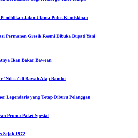
t Pendidikan Jalan Utama Putus Kemiskinan
asi Permanen Gresik Resmi Dibuka Bupati Yani
zatnya Ikan Bakar Bawean
er ‘Ndeso’ di Bawah Atap Bambu
ner Legendaris yang Tetap Diburu Pelanggan
gan Promo Paket Spesial
s Sejak 1972