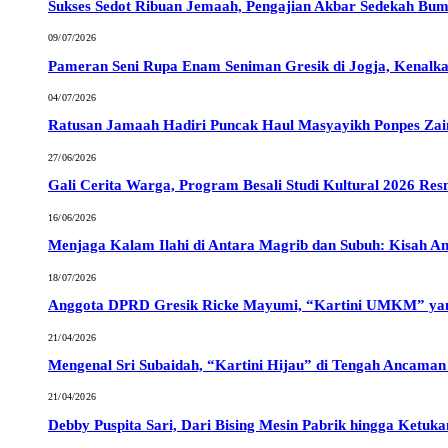
Sukses Sedot Ribuan Jemaah, Pengajian Akbar Sedekah Bu
09/07/2026
Pameran Seni Rupa Enam Seniman Gresik di Jogja, Kenalka
04/07/2026
Ratusan Jamaah Hadiri Puncak Haul Masyayikh Ponpes Zain
27/06/2026
Gali Cerita Warga, Program Besali Studi Kultural 2026 Res
16/06/2026
Menjaga Kalam Ilahi di Antara Magrib dan Subuh: Kisah An
18/07/2026
Anggota DPRD Gresik Ricke Mayumi, “Kartini UMKM” yang
21/04/2026
Mengenal Sri Subaidah, “Kartini Hijau” di Tengah Ancaman T
21/04/2026
Debby Puspita Sari, Dari Bising Mesin Pabrik hingga Ketuka