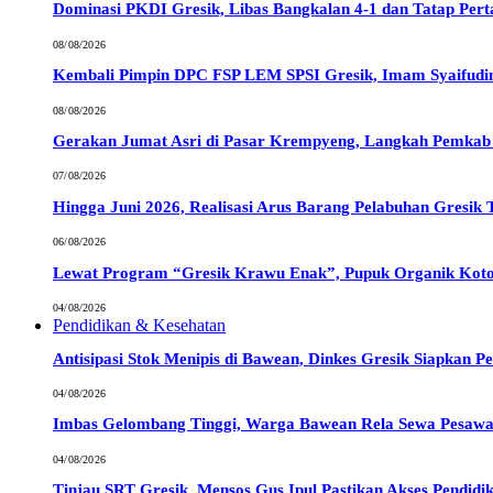
Dominasi PKDI Gresik, Libas Bangkalan 4-1 dan Tatap Pert
08/08/2026
Kembali Pimpin DPC FSP LEM SPSI Gresik, Imam Syaifudi
08/08/2026
Gerakan Jumat Asri di Pasar Krempyeng, Langkah Pemkab 
07/08/2026
Hingga Juni 2026, Realisasi Arus Barang Pelabuhan Gresik 
06/08/2026
Lewat Program “Gresik Krawu Enak”, Pupuk Organik Kotor
04/08/2026
Pendidikan & Kesehatan
Antisipasi Stok Menipis di Bawean, Dinkes Gresik Siapkan 
04/08/2026
Imbas Gelombang Tinggi, Warga Bawean Rela Sewa Pesawa
04/08/2026
Tinjau SRT Gresik, Mensos Gus Ipul Pastikan Akses Pendid