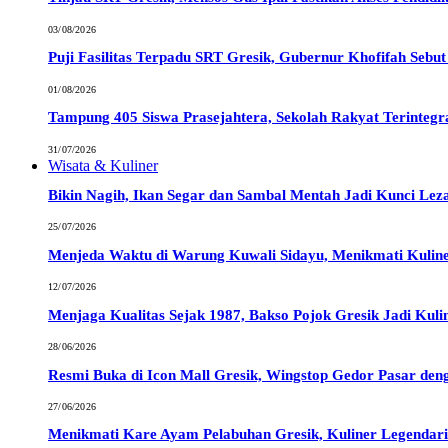
03/08/2026
Puji Fasilitas Terpadu SRT Gresik, Gubernur Khofifah Sebu
01/08/2026
Tampung 405 Siswa Prasejahtera, Sekolah Rakyat Terintegr
31/07/2026
Wisata & Kuliner
Bikin Nagih, Ikan Segar dan Sambal Mentah Jadi Kunci Le
25/07/2026
Menjeda Waktu di Warung Kuwali Sidayu, Menikmati Kulin
12/07/2026
Menjaga Kualitas Sejak 1987, Bakso Pojok Gresik Jadi Kuli
28/06/2026
Resmi Buka di Icon Mall Gresik, Wingstop Gedor Pasar den
27/06/2026
Menikmati Kare Ayam Pelabuhan Gresik, Kuliner Legendari