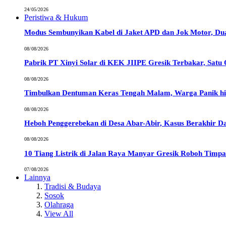
24/05/2026
Peristiwa & Hukum
Modus Sembunyikan Kabel di Jaket APD dan Jok Motor, Dua
08/08/2026
Pabrik PT Xinyi Solar di KEK JIIPE Gresik Terbakar, Satu
08/08/2026
Timbulkan Dentuman Keras Tengah Malam, Warga Panik hin
08/08/2026
Heboh Penggerebekan di Desa Abar-Abir, Kasus Berakhir Da
08/08/2026
10 Tiang Listrik di Jalan Raya Manyar Gresik Roboh Timpa
07/08/2026
Lainnya
Tradisi & Budaya
Sosok
Olahraga
View All