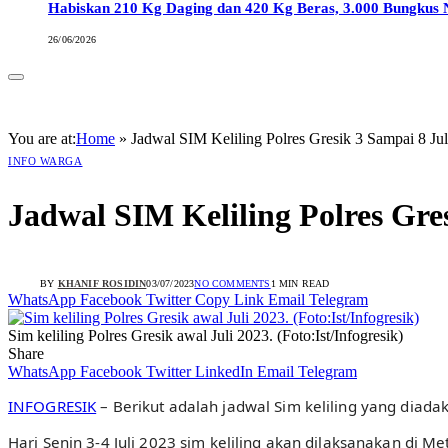
Habiskan 210 Kg Daging dan 420 Kg Beras, 3.000 Bungkus 
26/06/2026
You are at:
Home
»
Jadwal SIM Keliling Polres Gresik 3 Sampai 8 Ju
INFO WARGA
Jadwal SIM Keliling Polres Gres
BY
KHANIF ROSIDIN
03/07/2023
NO COMMENTS
1 MIN READ
WhatsApp
Facebook
Twitter
Copy Link
Email
Telegram
Sim keliling Polres Gresik awal Juli 2023. (Foto:Ist/Infogresik)
Share
WhatsApp
Facebook
Twitter
LinkedIn
Email
Telegram
INFOGRESIK
– Berikut adalah jadwal Sim keliling yang diadak
Hari Senin 3-4 Juli 2023 sim keliling akan dilaksanakan di Me