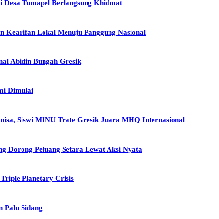
mi Desa Tumapel Berlangsung Khidmat
n Kearifan Lokal Menuju Panggung Nasional
al Abidin Bungah Gresik
mi Dimulai
nisa, Siswi MINU Trate Gresik Juara MHQ Internasional
 Dorong Peluang Setara Lewat Aksi Nyata
riple Planetary Crisis
n Palu Sidang