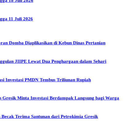
gga 18 Juli 2026
gga 11 Juli 2026
an Domba Diaplikasikan di Kebun Dinas Pertanian
ggulan JIIPE Lewat Dua Penghargaan dalam Sehari
sasi Investasi PMDN Tembus Triliunan Rupiah
up Gresik Minta Investasi Berdampak Langsung bagi Warga
 Becak Terima Santunan dari Petrokimia Gresik