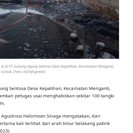
di di PT Gunung Agung Sentosa Desa Kepatihan, Kecamatan Menganti,
Gresik. (Foto: Ist/Infogresik)
ung Sentosa Desa Kepatihan, Kecamatan Menganti,
damkan petugas usai menghabiskan sekitar 100 tangki
am.
, Agustinus Halomoan Sinaga mengatakan, dari
ertama kali terlihat dari arah timur belakang pabrik
2023)