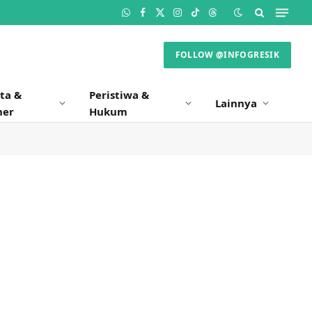
WhatsApp
Facebook
X
Instagram
TikTok
Threads
(Twitter)
FOLLOW @INFOGRESIK
ta &
Peristiwa &
Lainnya
ner
Hukum