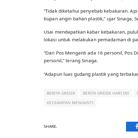
“Tidak diketahui penyebab kebakaran. Ap
tiupan angin bahan plastik,” ujar Sinaga, S
Usai mendapatkan kabar kebakaran, pulu
lokasi untuk melakukan pemadaman di pab
“Dari Pos Menganti ada 16 personil, Pos D
personil,” terang Sinaga.
“Adapun luas gudang plastik yang terbaka
BERITA GRESIK
BERITA GRESIK HARI INI
KECAMATAN MENGANTI
SHARE.