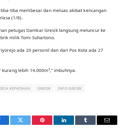
i tiba-tiba membesar dan meluas akibat kencangan
elasa (1/8).
han petugas Damkar Gresik langsung meluncur ke
rik milik Tomi Suhartono.
riyorejo ada 20 personil dan dari Pos Kota ada 27
r kurang lebih 14.000m²,” imbuhnya.
DESA KEPATIHAN
GRESIK
INFO GRESIK
Facebook
Twitter
Pinterest
LinkedIn
Tumblr
Email