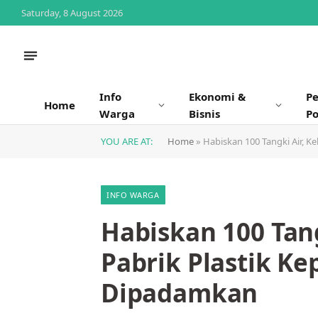
Saturday, 8 August 2026
Info
Ekonomi &
P
Home
Warga
Bisnis
Po
YOU ARE AT:
Home
»
Habiskan 100 Tangki Air, K
INFO WARGA
Habiskan 100 Tang
Pabrik Plastik Ke
Dipadamkan