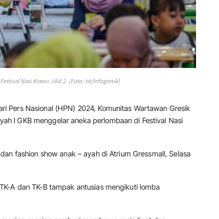
tival Nasi Krawu Jilid 2. (Foto: Ist/Infogresik)
i Pers Nasional (HPN) 2024, Komunitas Wartawan Gresik
h I GKB menggelar aneka perlombaan di Festival Nasi
dan fashion show anak – ayah di Atrium Gressmall, Selasa
TK-A dan TK-B tampak antusias mengikuti lomba