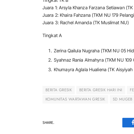
Tingkat TK B
Juara 1: Arsyla Khanza Farzana Setiawan (TK
Juara 2: Khaira Fahzana (TKM NU 179 Pelang
Juara 3: Rachel Amanda (TK Muslimat NU)
Tingkat A
Zerina Qailula Nugraha (TKM NU 05 Hid
Syahnaz Rania Almahyra (TKM NU 109
Khumayra Aglala Hualiena (TK Aisyiyah
BERITA GRESIK
BERITA GRESIK HARI INI
F
KOMUNITAS WARTAWAN GRESIK
SD MUGEB
SHARE.