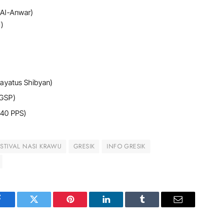
 Al-Anwar)
i)
ayatus Shibyan)
 GSP)
 40 PPS)
ESTIVAL NASI KRAWU
GRESIK
INFO GRESIK
Facebook
Twitter
Pinterest
LinkedIn
Tumblr
Email