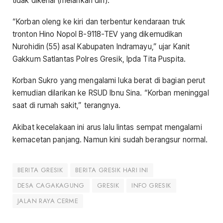
tidak dikenal (melarikan diri).
“Korban oleng ke kiri dan terbentur kendaraan truk
tronton Hino Nopol B-9118-TEV yang dikemudikan
Nurohidin (55) asal Kabupaten Indramayu,” ujar Kanit
Gakkum Satlantas Polres Gresik, Ipda Tita Puspita.
Korban Sukro yang mengalami luka berat di bagian perut
kemudian dilarikan ke RSUD Ibnu Sina. “Korban meninggal
saat di rumah sakit,” terangnya.
Akibat kecelakaan ini arus lalu lintas sempat mengalami
kemacetan panjang. Namun kini sudah berangsur normal.
BERITA GRESIK
BERITA GRESIK HARI INI
DESA CAGAKAGUNG
GRESIK
INFO GRESIK
JALAN RAYA CERME