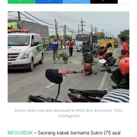
Korban Sukro saat akan dievakuasi ke RSUD Ibnu Sina Gresik. (Foto:
Ist/Infogresik)
INFOGRESIK
– Seorang kakek bernama Sukro (71) asal