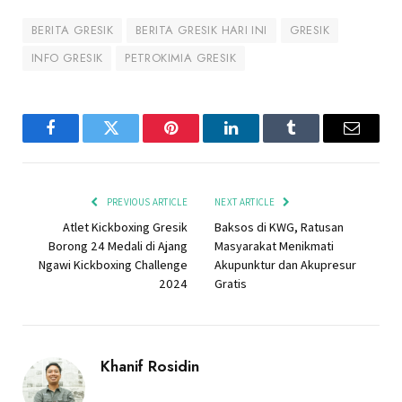
BERITA GRESIK
BERITA GRESIK HARI INI
GRESIK
INFO GRESIK
PETROKIMIA GRESIK
Facebook
Twitter
Pinterest
LinkedIn
Tumblr
Email
PREVIOUS ARTICLE
NEXT ARTICLE
Atlet Kickboxing Gresik
Baksos di KWG, Ratusan
Borong 24 Medali di Ajang
Masyarakat Menikmati
Ngawi Kickboxing Challenge
Akupunktur dan Akupresur
2024
Gratis
Khanif Rosidin