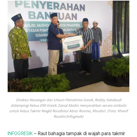
Direktur Keuangan dan Umum Petrokimia Gresik, Robby Setiabudi
didampingi Ketua DMI Gresik Zainal Abidin menyerahkan secara simbolis
untuk Ketua Takmir Masjid Roudlotul Abror Roomo, Khudori. (Foto: Khanif
Rosidin/Infogresik)
INFOGRESIK
– Raut bahagia tampak di wajah para takmir