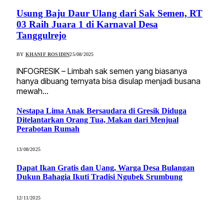
Usung Baju Daur Ulang dari Sak Semen, RT
03 Raih Juara 1 di Karnaval Desa
Tanggulrejo
BY
KHANIF ROSIDIN
25/08/2025
INFOGRESIK – Limbah sak semen yang biasanya
hanya dibuang ternyata bisa disulap menjadi busana
mewah…
Nestapa Lima Anak Bersaudara di Gresik Diduga
Ditelantarkan Orang Tua, Makan dari Menjual
Perabotan Rumah
13/08/2025
Dapat Ikan Gratis dan Uang, Warga Desa Bulangan
Dukun Bahagia Ikuti Tradisi Ngubek Srumbung
12/11/2025