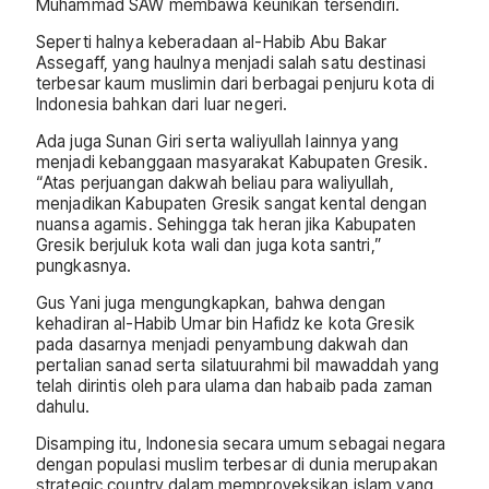
Muhammad SAW membawa keunikan tersendiri.
Seperti halnya keberadaan al-Habib Abu Bakar
Assegaff, yang haulnya menjadi salah satu destinasi
terbesar kaum muslimin dari berbagai penjuru kota di
Indonesia bahkan dari luar negeri.
Ada juga Sunan Giri serta waliyullah lainnya yang
menjadi kebanggaan masyarakat Kabupaten Gresik.
“Atas perjuangan dakwah beliau para waliyullah,
menjadikan Kabupaten Gresik sangat kental dengan
nuansa agamis. Sehingga tak heran jika Kabupaten
Gresik berjuluk kota wali dan juga kota santri,”
pungkasnya.
Gus Yani juga mengungkapkan, bahwa dengan
kehadiran al-Habib Umar bin Hafidz ke kota Gresik
pada dasarnya menjadi penyambung dakwah dan
pertalian sanad serta silatuurahmi bil mawaddah yang
telah dirintis oleh para ulama dan habaib pada zaman
dahulu.
Disamping itu, Indonesia secara umum sebagai negara
dengan populasi muslim terbesar di dunia merupakan
strategic country dalam memproyeksikan islam yang