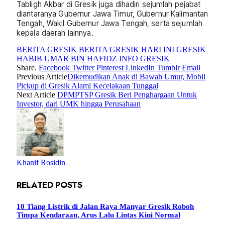
Tabligh Akbar di Gresik juga dihadiri sejumlah pejabat
diantaranya Gubernur Jawa Timur, Gubernur Kalimantan
Tengah, Wakil Gubernur Jawa Tengah, serta sejumlah
kepala daerah lainnya.
BERITA GRESIK
BERITA GRESIK HARI INI
GRESIK
HABIB UMAR BIN HAFIDZ
INFO GRESIK
Share.
Facebook
Twitter
Pinterest
LinkedIn
Tumblr
Email
Previous Article
Dikemudikan Anak di Bawah Umur, Mobil
Pickup di Gresik Alami Kecelakaan Tunggal
Next Article
DPMPTSP Gresik Beri Penghargaan Untuk
Investor, dari UMK hingga Perusahaan
Khanif Rosidin
RELATED
POSTS
10 Tiang Listrik di Jalan Raya Manyar Gresik Roboh
Timpa Kendaraan, Arus Lalu Lintas Kini Normal