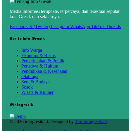
Media informasi terupdate, terpercaya, dan teraktual seputar
kota Gresik dan sekitarnya.
Facebook
X (Twitter)
Instagram
WhatsApp
TikTok
Threads
Berita Info Gresik
Info Warga
Ekonomi & Bisnis
Pemerintahan & Politik
Peristiwa & Hukum
Pendidikan & Kesehatan
Olahraga
Seni & Budaya
Sosok
Wisata & Kuliner
@infogresik
© 2026 infogresik.id. Designed by
Tim Infogresik.id
.