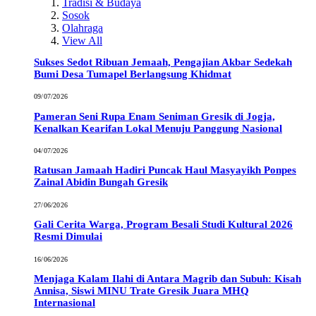
Tradisi & Budaya
Sosok
Olahraga
View All
Sukses Sedot Ribuan Jemaah, Pengajian Akbar Sedekah
Bumi Desa Tumapel Berlangsung Khidmat
09/07/2026
Pameran Seni Rupa Enam Seniman Gresik di Jogja,
Kenalkan Kearifan Lokal Menuju Panggung Nasional
04/07/2026
Ratusan Jamaah Hadiri Puncak Haul Masyayikh Ponpes
Zainal Abidin Bungah Gresik
27/06/2026
Gali Cerita Warga, Program Besali Studi Kultural 2026
Resmi Dimulai
16/06/2026
Menjaga Kalam Ilahi di Antara Magrib dan Subuh: Kisah
Annisa, Siswi MINU Trate Gresik Juara MHQ
Internasional