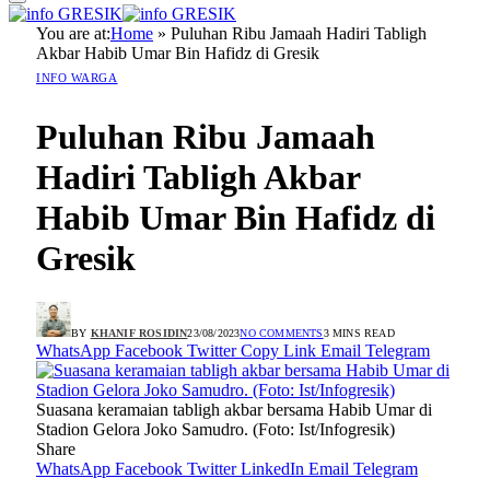
You are at:
Home
»
Puluhan Ribu Jamaah Hadiri Tabligh
Akbar Habib Umar Bin Hafidz di Gresik
INFO WARGA
Puluhan Ribu Jamaah
Hadiri Tabligh Akbar
Habib Umar Bin Hafidz di
Gresik
BY
KHANIF ROSIDIN
23/08/2023
NO COMMENTS
3 MINS READ
WhatsApp
Facebook
Twitter
Copy Link
Email
Telegram
Suasana keramaian tabligh akbar bersama Habib Umar di
Stadion Gelora Joko Samudro. (Foto: Ist/Infogresik)
Share
WhatsApp
Facebook
Twitter
LinkedIn
Email
Telegram