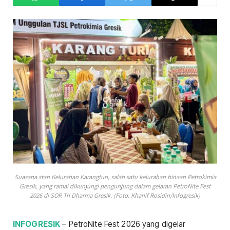
Suasana stan Kelurahan Karangturi, salah satu kelurahan binaan Petrokimia
Gresik, yang ramai dikunjungi pengunjung dalam gelaran PetroNite Fest
2026 di SOR Tri Dharma Gresik. (Foto: Khanif Rosidin/Infogresik)
INFOGRESIK
– PetroNite Fest 2026 yang digelar