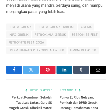
menjadi usaha yang mandiri, berdaya saing, dan mampu
menjangkau pasar yang lebih luas.
BERITA GRESIK
BERITA GRESIK HARI INI
GRESIK
INFO GRESIK
PETROKIMIA GRESIK
PETRONITE FEST
PETRONITE FEST 2026
UMKM BINAAN PETROKIMIA GRESIK
UMKM DI GRESIK
Facebook
Twitter
Pinterest
LinkedIn
Tumblr
Email
PREVIOUS ARTICLE
NEXT ARTICLE
Perkuat Komitmen Sekolah
Punya 11 Ribu Nelayan,
Taat Lalu Lintas, Guru SD
Pemkab dan DPRD Gresik
Mugeb Gresik Dibekali Materi
Dorong Pemahaman Zona