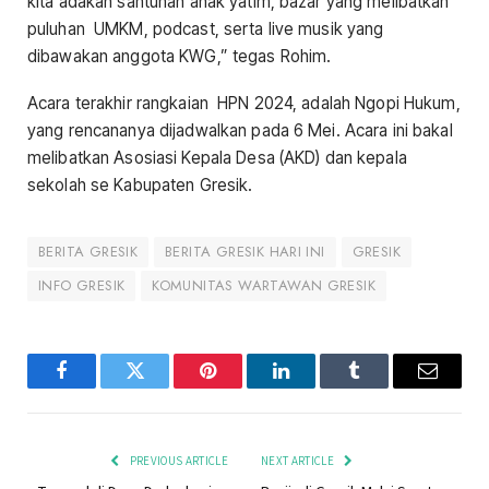
kita adakan santunan anak yatim, bazar yang melibatkan
puluhan UMKM, podcast, serta live musik yang
dibawakan anggota KWG,” tegas Rohim.
Acara terakhir rangkaian HPN 2024, adalah Ngopi Hukum,
yang rencananya dijadwalkan pada 6 Mei. Acara ini bakal
melibatkan Asosiasi Kepala Desa (AKD) dan kepala
sekolah se Kabupaten Gresik.
BERITA GRESIK
BERITA GRESIK HARI INI
GRESIK
INFO GRESIK
KOMUNITAS WARTAWAN GRESIK
Facebook
Twitter
Pinterest
LinkedIn
Tumblr
Email
PREVIOUS ARTICLE
NEXT ARTICLE