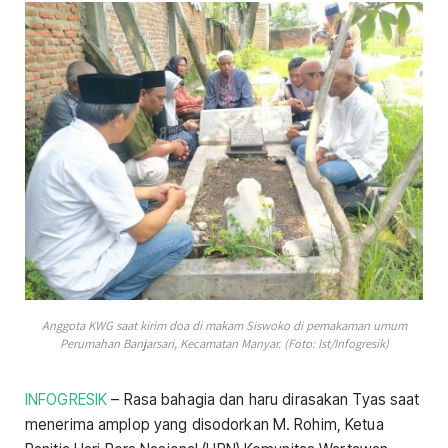
Anggota KWG saat kirim doa di makam Siswoko di pemakaman umum
Perumahan Banjarsari, Kecamatan Manyar. (Foto: Ist/Infogresik)
INFOGRESIK
– Rasa bahagia dan haru dirasakan Tyas saat
menerima amplop yang disodorkan M. Rohim, Ketua