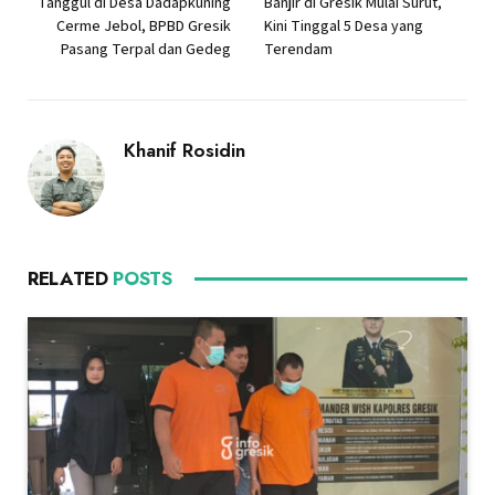
Tanggul di Desa Dadapkuning
Banjir di Gresik Mulai Surut,
Cerme Jebol, BPBD Gresik
Kini Tinggal 5 Desa yang
Pasang Terpal dan Gedeg
Terendam
Khanif Rosidin
RELATED
POSTS