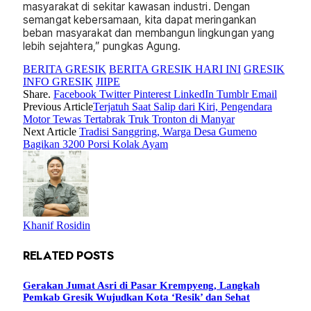
masyarakat di sekitar kawasan industri. Dengan
semangat kebersamaan, kita dapat meringankan
beban masyarakat dan membangun lingkungan yang
lebih sejahtera,” pungkas Agung.
BERITA GRESIK
BERITA GRESIK HARI INI
GRESIK
INFO GRESIK
JIIPE
Share.
Facebook
Twitter
Pinterest
LinkedIn
Tumblr
Email
Previous Article
Terjatuh Saat Salip dari Kiri, Pengendara
Motor Tewas Tertabrak Truk Tronton di Manyar
Next Article
Tradisi Sanggring, Warga Desa Gumeno
Bagikan 3200 Porsi Kolak Ayam
Khanif Rosidin
RELATED
POSTS
Gerakan Jumat Asri di Pasar Krempyeng, Langkah
Pemkab Gresik Wujudkan Kota ‘Resik’ dan Sehat