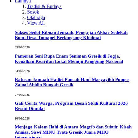
Lainnya
Tradisi & Budaya
Sosok
Olahraga
View All
Sukses Sedot Ribuan Jemaah, Pengajian Akbar Sedekah
Bumi Desa Tumapel Berlangsung Khidmat
09/07/2026
Pameran Seni Rupa Enam Seniman Gresik di Jogja,
Kenalkan Kearifan Lokal Menuju Panggung Nasional
04/07/2026
Ratusan Jamaah Hadiri Puncak Haul Masyayikh Ponpes
Zainal Abidin Bungah Gresik
27/06/2026
Gali Cerita Warga, Program Besali Studi Kultural 2026
Resmi Dimulai
16/06/2026
Menjaga Kalam Ilahi di Antara Magrib dan Subuh: Kisah
Annisa, Siswi MINU Trate Gresik Juara MHQ
Internasional