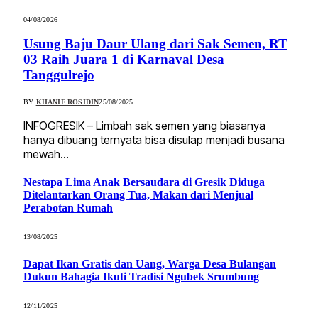
04/08/2026
Usung Baju Daur Ulang dari Sak Semen, RT
03 Raih Juara 1 di Karnaval Desa
Tanggulrejo
BY
KHANIF ROSIDIN
25/08/2025
INFOGRESIK – Limbah sak semen yang biasanya
hanya dibuang ternyata bisa disulap menjadi busana
mewah…
Nestapa Lima Anak Bersaudara di Gresik Diduga
Ditelantarkan Orang Tua, Makan dari Menjual
Perabotan Rumah
13/08/2025
Dapat Ikan Gratis dan Uang, Warga Desa Bulangan
Dukun Bahagia Ikuti Tradisi Ngubek Srumbung
12/11/2025