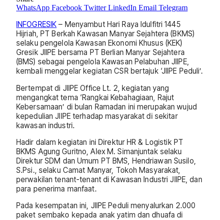
WhatsApp
Facebook
Twitter
LinkedIn
Email
Telegram
INFOGRESIK
– Menyambut Hari Raya Idulfitri 1445
Hijriah, PT Berkah Kawasan Manyar Sejahtera (BKMS)
selaku pengelola Kawasan Ekonomi Khusus (KEK)
Gresik JIIPE bersama PT Berlian Manyar Sejahtera
(BMS) sebagai pengelola Kawasan Pelabuhan JIIPE,
kembali menggelar kegiatan CSR bertajuk ‘JIIPE Peduli’.
Bertempat di JIIPE Office Lt. 2, kegiatan yang
mengangkat tema ‘Rangkai Kebahagiaan, Rajut
Kebersamaan’ di bulan Ramadan ini merupakan wujud
kepedulian JIIPE terhadap masyarakat di sekitar
kawasan industri.
Hadir dalam kegiatan ini Direktur HR & Logistik PT
BKMS Agung Guritno, Alex M. Simanjuntak selaku
Direktur SDM dan Umum PT BMS, Hendriawan Susilo,
S.Psi., selaku Camat Manyar, Tokoh Masyarakat,
perwakilan tenant-tenant di Kawasan Industri JIIPE, dan
para penerima manfaat.
Pada kesempatan ini, JIIPE Peduli menyalurkan 2.000
paket sembako kepada anak yatim dan dhuafa di