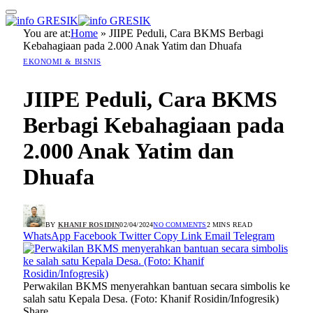
You are at:
Home
»
JIIPE Peduli, Cara BKMS Berbagi
Kebahagiaan pada 2.000 Anak Yatim dan Dhuafa
EKONOMI & BISNIS
JIIPE Peduli, Cara BKMS
Berbagi Kebahagiaan pada
2.000 Anak Yatim dan
Dhuafa
BY
KHANIF ROSIDIN
02/04/2024
NO COMMENTS
2 MINS READ
WhatsApp
Facebook
Twitter
Copy Link
Email
Telegram
Perwakilan BKMS menyerahkan bantuan secara simbolis ke
salah satu Kepala Desa. (Foto: Khanif Rosidin/Infogresik)
Share