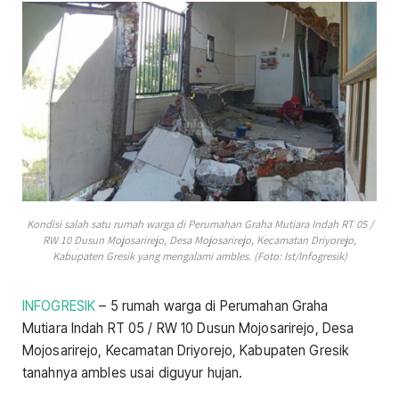
Kondisi salah satu rumah warga di Perumahan Graha Mutiara Indah RT 05 /
RW 10 Dusun Mojosarirejo, Desa Mojosarirejo, Kecamatan Driyorejo,
Kabupaten Gresik yang mengalami ambles. (Foto: Ist/Infogresik)
INFOGRESIK
– 5 rumah warga di Perumahan Graha
Mutiara Indah RT 05 / RW 10 Dusun Mojosarirejo, Desa
Mojosarirejo, Kecamatan Driyorejo, Kabupaten Gresik
tanahnya ambles usai diguyur hujan.