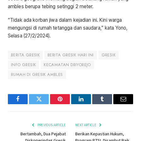
ambles berupa tebing setinggi 2 meter.
“Tidak ada korban jiwa dalam kejadian ini. Kini warga
mengungsi di rumah tetangga dan saudara,” kata Yono,
Selasa (27/2/2024).
BERITA GRESIK
BERITA GRESIK HARI INI
GRESIK
INFO GRESIK
KECAMATAN DRIYOREJO
RUMAH DI GRESIK AMBLES
Facebook
Twitter
Pinterest
LinkedIn
Tumblr
Email
PREVIOUS ARTICLE
NEXT ARTICLE
Bertambah, Dua Pejabat
Berikan Kepastian Hukum,
Diskoperindag Gresik
Program PTSL Disambut Baik