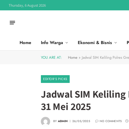
Thursday, 6 August 2026
Home
Info Warga
Ekonomi & Bisnis
P
YOU ARE AT:
Home
»
Jadwal SIM Keliling Polres Gr
EDITOR'S PICKS
Jadwal SIM Keliling 
31 Mei 2025
BY
ADMIN
26/05/2025
NO COMMENTS