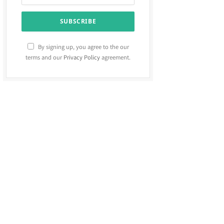
By signing up, you agree to the our
terms and our
Privacy Policy
agreement.