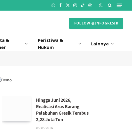
WhatsApp
Facebook
X
Instagram
TikTok
Threads
(Twitter)
FOLLOW @INFOGRESIK
ta &
Peristiwa &
Lainnya
ner
Hukum
Hingga Juni 2026,
Realisasi Arus Barang
Pelabuhan Gresik Tembus
2,28 Juta Ton
06/08/2026