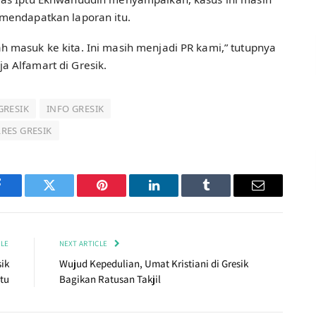
 mendapatkan laporan itu.
 masuk ke kita. Ini masih menjadi PR kami,” tutupnya
 Alfamart di Gresik.
GRESIK
INFO GRESIK
RES GRESIK
Facebook
Twitter
Pinterest
LinkedIn
Tumblr
Email
CLE
NEXT ARTICLE
ik
Wujud Kepedulian, Umat Kristiani di Gresik
tu
Bagikan Ratusan Takjil