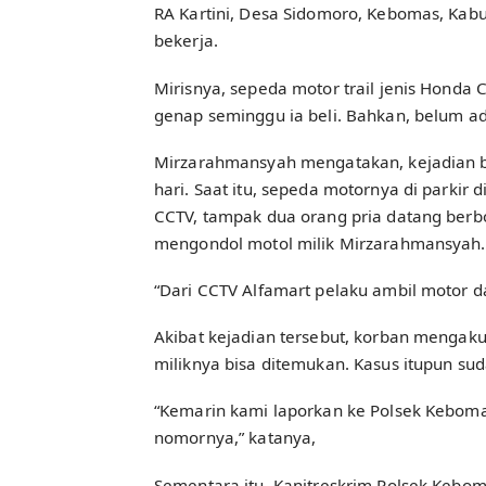
RA Kartini, Desa Sidomoro, Kebomas, Kab
bekerja.
Mirisnya, sepeda motor trail jenis Honda
genap seminggu ia beli. Bahkan, belum ad
Mirzarahmansyah mengatakan, kejadian ber
hari. Saat itu, sepeda motornya di parkir d
CCTV, tampak dua orang pria datang berb
mengondol motol milik Mirzarahmansyah.
“Dari CCTV Alfamart pelaku ambil motor d
Akibat kejadian tersebut, korban mengaku
miliknya bisa ditemukan. Kasus itupun su
“Kemarin kami laporkan ke Polsek Kebomas
nomornya,” katanya,
Sementara itu, Kanitreskrim Polsek Kebo