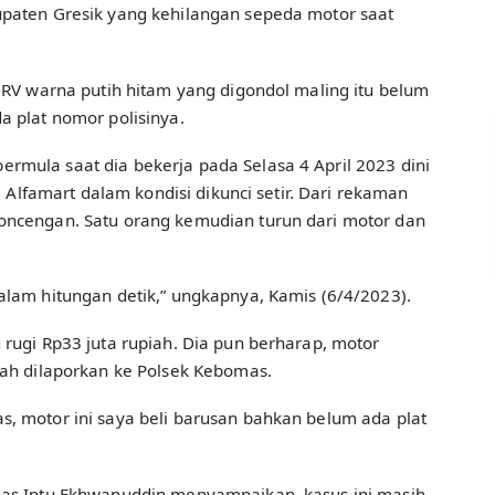
upaten Gresik yang kehilangan sepeda motor saat
 CRV warna putih hitam yang digondol maling itu belum
a plat nomor polisinya.
mula saat dia bekerja pada Selasa 4 April 2023 dini
i Alfamart dalam kondisi dikunci setir. Dari rekaman
oncengan. Satu orang kemudian turun dari motor dan
alam hitungan detik,” ungkapnya, Kamis (6/4/2023).
 rugi Rp33 juta rupiah. Dia pun berharap, motor
dah dilaporkan ke Polsek Kebomas.
, motor ini saya beli barusan bahkan belum ada plat
mas Iptu Ekhwanuddin menyampaikan, kasus ini masih