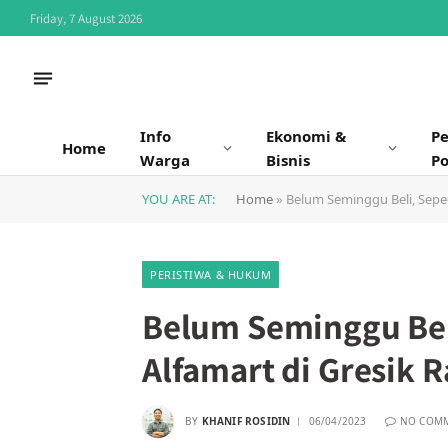
Friday, 7 August 2026
Info
Ekonomi &
P
Home
Warga
Bisnis
Po
YOU ARE AT:
Home
»
Belum Seminggu Beli, Sepe
PERISTIWA & HUKUM
Belum Seminggu Bel
Alfamart di Gresik 
BY
KHANIF ROSIDIN
06/04/2023
NO COM