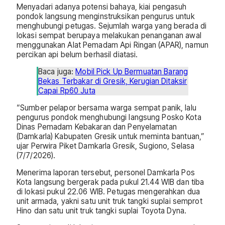
Menyadari adanya potensi bahaya, kiai pengasuh
pondok langsung menginstruksikan pengurus untuk
menghubungi petugas. Sejumlah warga yang berada di
lokasi sempat berupaya melakukan penanganan awal
menggunakan Alat Pemadam Api Ringan (APAR), namun
percikan api belum berhasil diatasi.
Baca juga:
Mobil Pick Up Bermuatan Barang
Bekas Terbakar di Gresik, Kerugian Ditaksir
Capai Rp60 Juta
“Sumber pelapor bersama warga sempat panik, lalu
pengurus pondok menghubungi langsung Posko Kota
Dinas Pemadam Kebakaran dan Penyelamatan
(Damkarla) Kabupaten Gresik untuk meminta bantuan,”
ujar Perwira Piket Damkarla Gresik, Sugiono, Selasa
(7/7/2026).
Menerima laporan tersebut, personel Damkarla Pos
Kota langsung bergerak pada pukul 21.44 WIB dan tiba
di lokasi pukul 22.06 WIB. Petugas mengerahkan dua
unit armada, yakni satu unit truk tangki suplai semprot
Hino dan satu unit truk tangki suplai Toyota Dyna.