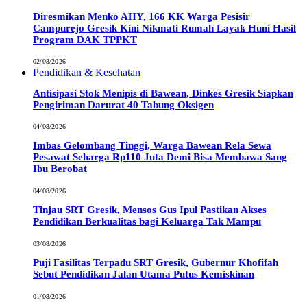
Diresmikan Menko AHY, 166 KK Warga Pesisir
Campurejo Gresik Kini Nikmati Rumah Layak Huni Hasil
Program DAK TPPKT
02/08/2026
Pendidikan & Kesehatan
Antisipasi Stok Menipis di Bawean, Dinkes Gresik Siapkan
Pengiriman Darurat 40 Tabung Oksigen
04/08/2026
Imbas Gelombang Tinggi, Warga Bawean Rela Sewa
Pesawat Seharga Rp110 Juta Demi Bisa Membawa Sang
Ibu Berobat
04/08/2026
Tinjau SRT Gresik, Mensos Gus Ipul Pastikan Akses
Pendidikan Berkualitas bagi Keluarga Tak Mampu
03/08/2026
Puji Fasilitas Terpadu SRT Gresik, Gubernur Khofifah
Sebut Pendidikan Jalan Utama Putus Kemiskinan
01/08/2026