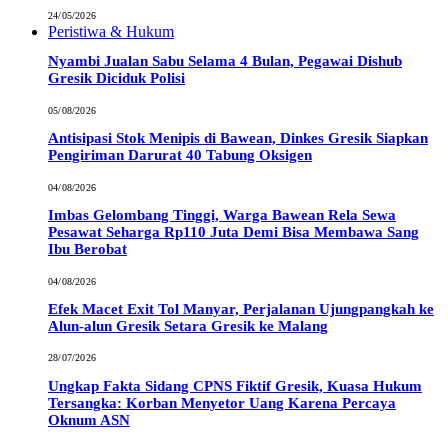
24/05/2026
Peristiwa & Hukum
Nyambi Jualan Sabu Selama 4 Bulan, Pegawai Dishub
Gresik Diciduk Polisi
05/08/2026
Antisipasi Stok Menipis di Bawean, Dinkes Gresik Siapkan
Pengiriman Darurat 40 Tabung Oksigen
04/08/2026
Imbas Gelombang Tinggi, Warga Bawean Rela Sewa
Pesawat Seharga Rp110 Juta Demi Bisa Membawa Sang
Ibu Berobat
04/08/2026
Efek Macet Exit Tol Manyar, Perjalanan Ujungpangkah ke
Alun-alun Gresik Setara Gresik ke Malang
28/07/2026
Ungkap Fakta Sidang CPNS Fiktif Gresik, Kuasa Hukum
Tersangka: Korban Menyetor Uang Karena Percaya
Oknum ASN