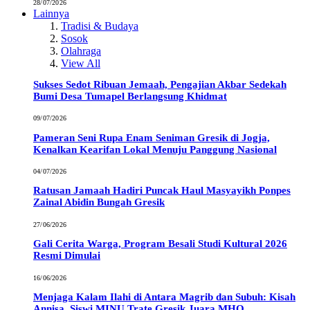
28/07/2026
Lainnya
Tradisi & Budaya
Sosok
Olahraga
View All
Sukses Sedot Ribuan Jemaah, Pengajian Akbar Sedekah
Bumi Desa Tumapel Berlangsung Khidmat
09/07/2026
Pameran Seni Rupa Enam Seniman Gresik di Jogja,
Kenalkan Kearifan Lokal Menuju Panggung Nasional
04/07/2026
Ratusan Jamaah Hadiri Puncak Haul Masyayikh Ponpes
Zainal Abidin Bungah Gresik
27/06/2026
Gali Cerita Warga, Program Besali Studi Kultural 2026
Resmi Dimulai
16/06/2026
Menjaga Kalam Ilahi di Antara Magrib dan Subuh: Kisah
Annisa, Siswi MINU Trate Gresik Juara MHQ