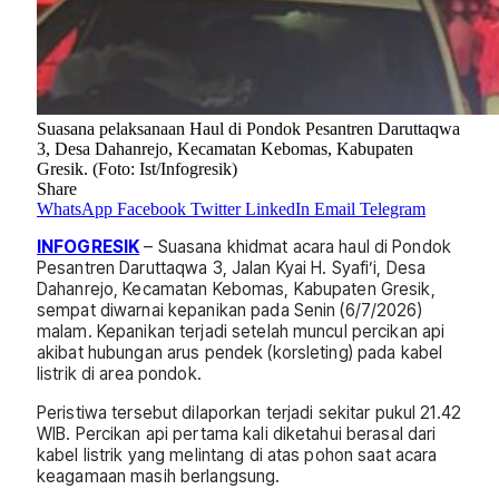
Suasana pelaksanaan Haul di Pondok Pesantren Daruttaqwa
3, Desa Dahanrejo, Kecamatan Kebomas, Kabupaten
Gresik. (Foto: Ist/Infogresik)
Share
WhatsApp
Facebook
Twitter
LinkedIn
Email
Telegram
INFOGRESIK
– Suasana khidmat acara haul di Pondok
Pesantren Daruttaqwa 3, Jalan Kyai H. Syafi’i, Desa
Dahanrejo, Kecamatan Kebomas, Kabupaten Gresik,
sempat diwarnai kepanikan pada Senin (6/7/2026)
malam. Kepanikan terjadi setelah muncul percikan api
akibat hubungan arus pendek (korsleting) pada kabel
listrik di area pondok.
Peristiwa tersebut dilaporkan terjadi sekitar pukul 21.42
WIB. Percikan api pertama kali diketahui berasal dari
kabel listrik yang melintang di atas pohon saat acara
keagamaan masih berlangsung.