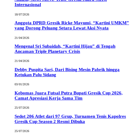
Internasional
18/07/2026
Anggota DPRD Gresik Ricke Mayumi, “Kartini UMKM”
yang Dorong Peluang Setara Lewat Aksi Nyata
21/04/2026
Mengenal Sri Subaidah, “Kartini Hijau” di Tengah
Ancaman Triple Planetary Crisis
21/04/2026
Debby Puspita Sari, Dari Bising Mesin Pabrik hingga
Ketukan Palu Sidang
03/01/2026
Kebomas Juara Futsal Putra Bupati Gresik Cup 2026,
Camat Apresiasi Kerja Sama Tim
25/07/2026
Sedot 206 Atlet dari 97 Grup, Turnamen Tenis Kapolres
Gresik Cup Season 2 Resmi Dibuka
25/07/2026