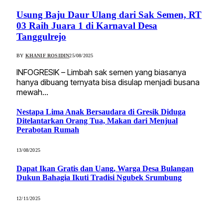
Usung Baju Daur Ulang dari Sak Semen, RT
03 Raih Juara 1 di Karnaval Desa
Tanggulrejo
BY
KHANIF ROSIDIN
25/08/2025
INFOGRESIK – Limbah sak semen yang biasanya
hanya dibuang ternyata bisa disulap menjadi busana
mewah…
Nestapa Lima Anak Bersaudara di Gresik Diduga
Ditelantarkan Orang Tua, Makan dari Menjual
Perabotan Rumah
13/08/2025
Dapat Ikan Gratis dan Uang, Warga Desa Bulangan
Dukun Bahagia Ikuti Tradisi Ngubek Srumbung
12/11/2025