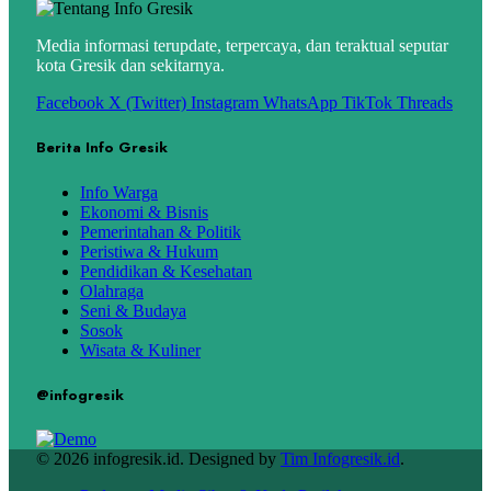
Media informasi terupdate, terpercaya, dan teraktual seputar
kota Gresik dan sekitarnya.
Facebook
X (Twitter)
Instagram
WhatsApp
TikTok
Threads
Berita Info Gresik
Info Warga
Ekonomi & Bisnis
Pemerintahan & Politik
Peristiwa & Hukum
Pendidikan & Kesehatan
Olahraga
Seni & Budaya
Sosok
Wisata & Kuliner
@infogresik
© 2026 infogresik.id. Designed by
Tim Infogresik.id
.