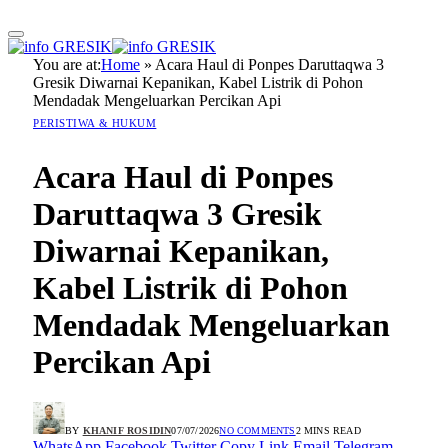
You are at:
Home
»
Acara Haul di Ponpes Daruttaqwa 3
Gresik Diwarnai Kepanikan, Kabel Listrik di Pohon
Mendadak Mengeluarkan Percikan Api
PERISTIWA & HUKUM
Acara Haul di Ponpes
Daruttaqwa 3 Gresik
Diwarnai Kepanikan,
Kabel Listrik di Pohon
Mendadak Mengeluarkan
Percikan Api
BY
KHANIF ROSIDIN
07/07/2026
NO COMMENTS
2 MINS READ
WhatsApp
Facebook
Twitter
Copy Link
Email
Telegram