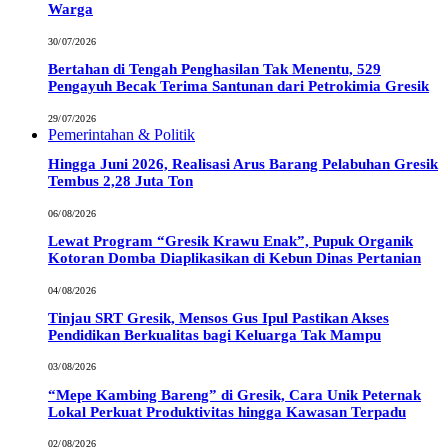
Warga
30/07/2026
Bertahan di Tengah Penghasilan Tak Menentu, 529
Pengayuh Becak Terima Santunan dari Petrokimia Gresik
29/07/2026
Pemerintahan & Politik
Hingga Juni 2026, Realisasi Arus Barang Pelabuhan Gresik
Tembus 2,28 Juta Ton
06/08/2026
Lewat Program “Gresik Krawu Enak”, Pupuk Organik
Kotoran Domba Diaplikasikan di Kebun Dinas Pertanian
04/08/2026
Tinjau SRT Gresik, Mensos Gus Ipul Pastikan Akses
Pendidikan Berkualitas bagi Keluarga Tak Mampu
03/08/2026
“Mepe Kambing Bareng” di Gresik, Cara Unik Peternak
Lokal Perkuat Produktivitas hingga Kawasan Terpadu
02/08/2026