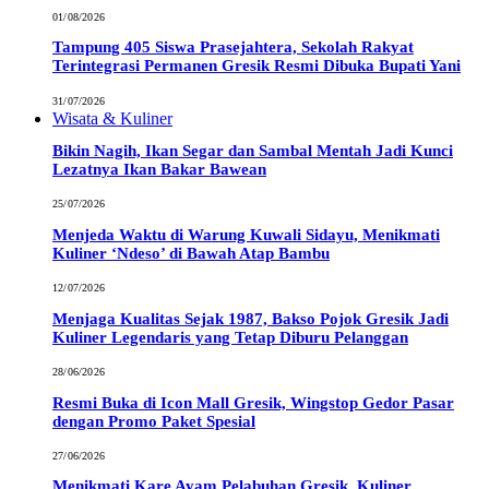
01/08/2026
Tampung 405 Siswa Prasejahtera, Sekolah Rakyat
Terintegrasi Permanen Gresik Resmi Dibuka Bupati Yani
31/07/2026
Wisata & Kuliner
Bikin Nagih, Ikan Segar dan Sambal Mentah Jadi Kunci
Lezatnya Ikan Bakar Bawean
25/07/2026
Menjeda Waktu di Warung Kuwali Sidayu, Menikmati
Kuliner ‘Ndeso’ di Bawah Atap Bambu
12/07/2026
Menjaga Kualitas Sejak 1987, Bakso Pojok Gresik Jadi
Kuliner Legendaris yang Tetap Diburu Pelanggan
28/06/2026
Resmi Buka di Icon Mall Gresik, Wingstop Gedor Pasar
dengan Promo Paket Spesial
27/06/2026
Menikmati Kare Ayam Pelabuhan Gresik, Kuliner