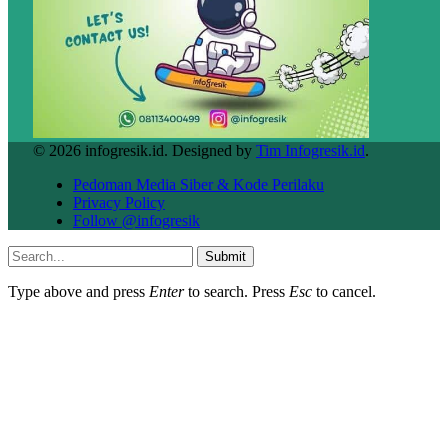
© 2026 infogresik.id. Designed by
Tim Infogresik.id
.
Pedoman Media Siber & Kode Perilaku
Privacy Policy
Follow @infogresik
Submit
Type above and press
Enter
to search. Press
Esc
to cancel.