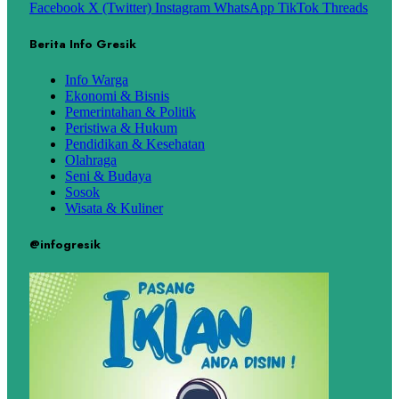
Facebook
X (Twitter)
Instagram
WhatsApp
TikTok
Threads
Berita Info Gresik
Info Warga
Ekonomi & Bisnis
Pemerintahan & Politik
Peristiwa & Hukum
Pendidikan & Kesehatan
Olahraga
Seni & Budaya
Sosok
Wisata & Kuliner
@infogresik