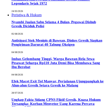
Legendaris Sejak 1972
24/05/2026
Peristiwa & Hukum
Nyambi Jualan Sabu Selama 4 Bulan, Pegawai Dishub
Gresik Diciduk Polisi
05/08/2026
Antisipasi Stok Menipis di Bawean, Dinkes Gresik Siapkan
Pengiriman Darurat 40 Tabung Oksigen
04/08/2026
Imbas Gelombang Tinggi, Warga Bawean Rela Sewa
Pesawat Seharga Rp110 Juta Demi Bisa Membawa Sang
Ibu Berobat
04/08/2026
Efek Macet Exit Tol Manyar, Perjalanan Ujungpangkah ke
Alun-alun Gresik Setara Gresik ke Malang
28/07/2026
Ungkap Fakta Sidang CPNS Fiktif Gresik, Kuasa Hukum
Tersangka: Korban Menyetor Uang Karena Percaya