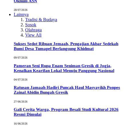
Oknum ASN
28/07/2026
Lainnya
Tradisi & Budaya
Sosok
Olahraga
View All
Sukses Sedot Ribuan Jemaah, Pengajian Akbar Sedekah
Bumi Desa Tumapel Berlangsung Khidmat
09/07/2026
Pameran Seni Rupa Enam Seniman Gresik di Jogja,
Kenalkan Kearifan Lokal Menuju Panggung Nasional
04/07/2026
Ratusan Jamaah Hadiri Puncak Haul Masyayikh Ponpes
Zainal Abidin Bungah Gresik
27/06/2026
Gali Cerita Warga, Program Besali Studi Kultural 2026
Resmi Dimulai
16/06/2026