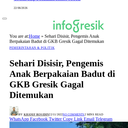
22/06/2026
You are at:
Home
»
Sehari Disisir, Pengemis Anak
Berpakaian Badut di GKB Gresik Gagal Ditemukan
PEMERINTAHAN & POLITIK
Sehari Disisir, Pengemis
Anak Berpakaian Badut di
GKB Gresik Gagal
Ditemukan
BY
KHANIF ROSIDIN
22/11/2022
NO COMMENTS
2 MINS READ
WhatsApp
Facebook
Twitter
Copy Link
Email
Telegram