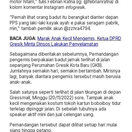
motor hitam,” tulis Febrian Ratna (ig: @febrianratna) di
kolom komentar Instagram
Infogresik
.
“Pernah lihat orang badut itu berangkat dianter depan
PPS yang laki-laki kayak ayah e pakai seragam pabrik,
min,” tambah pemilik akun @zzhra4794.
BACA JUGA
:
Marak Anak Kecil Mengemis, Ketua DPRD
Gresik Minta Dinsos Lakukan Penyelamatan
Sebagaimana diberitakan sebelumnya, Pemandangan
pengemis berpakaian badut jamak terlihat di jalan
sepanjang Perumahan Gresik Kota Baru (GKB).
Jumlahnya semakin hari, semakin bertambah. Mirisnya
lagi, banyak diantara pengemis tersebut masih berusia
anak-anak.
Salah satunya seperti terlihat di jalan tikungan di depan
Gressmall, Minggu (20/11/2022) sore. Tampak anak
kecil mengenakan kostum tokoh kartun boboiboy tidur
terlelap dipinggir jalan. Di sebelah tubuhnya ada
speaker aktif mini dan jual celengan uang.
Pemandangan tersebut dapat dilihat setiap hari mulai
siang hingga petang.