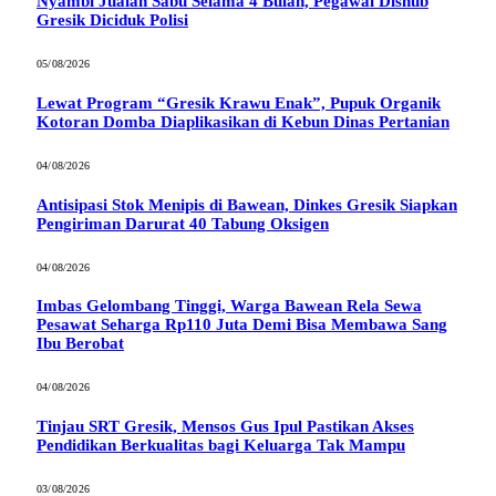
Nyambi Jualan Sabu Selama 4 Bulan, Pegawai Dishub
Gresik Diciduk Polisi
05/08/2026
Lewat Program “Gresik Krawu Enak”, Pupuk Organik
Kotoran Domba Diaplikasikan di Kebun Dinas Pertanian
04/08/2026
Antisipasi Stok Menipis di Bawean, Dinkes Gresik Siapkan
Pengiriman Darurat 40 Tabung Oksigen
04/08/2026
Imbas Gelombang Tinggi, Warga Bawean Rela Sewa
Pesawat Seharga Rp110 Juta Demi Bisa Membawa Sang
Ibu Berobat
04/08/2026
Tinjau SRT Gresik, Mensos Gus Ipul Pastikan Akses
Pendidikan Berkualitas bagi Keluarga Tak Mampu
03/08/2026