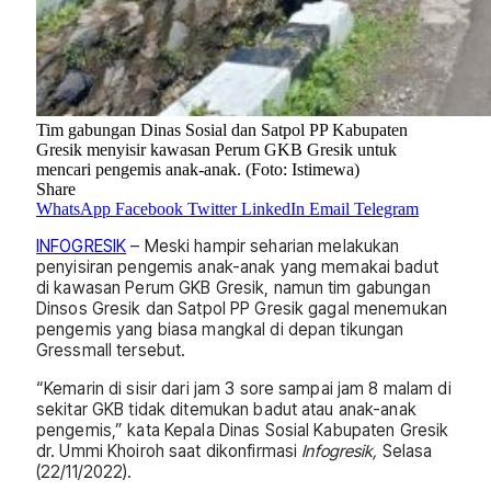
Tim gabungan Dinas Sosial dan Satpol PP Kabupaten
Gresik menyisir kawasan Perum GKB Gresik untuk
mencari pengemis anak-anak. (Foto: Istimewa)
Share
WhatsApp
Facebook
Twitter
LinkedIn
Email
Telegram
INFOGRESIK
– Meski hampir seharian melakukan
penyisiran pengemis anak-anak yang memakai badut
di kawasan Perum GKB Gresik, namun tim gabungan
Dinsos Gresik dan Satpol PP Gresik gagal menemukan
pengemis yang biasa mangkal di depan tikungan
Gressmall tersebut.
“Kemarin di sisir dari jam 3 sore sampai jam 8 malam di
sekitar GKB tidak ditemukan badut atau anak-anak
pengemis,” kata Kepala Dinas Sosial Kabupaten Gresik
dr. Ummi Khoiroh saat dikonfirmasi
Infogresik,
Selasa
(22/11/2022).