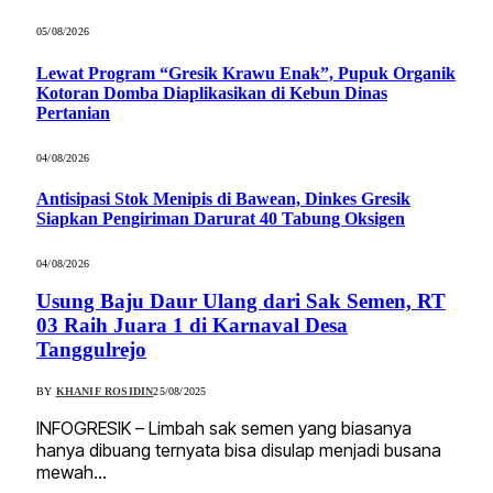
05/08/2026
Lewat Program “Gresik Krawu Enak”, Pupuk Organik
Kotoran Domba Diaplikasikan di Kebun Dinas
Pertanian
04/08/2026
Antisipasi Stok Menipis di Bawean, Dinkes Gresik
Siapkan Pengiriman Darurat 40 Tabung Oksigen
04/08/2026
Usung Baju Daur Ulang dari Sak Semen, RT
03 Raih Juara 1 di Karnaval Desa
Tanggulrejo
BY
KHANIF ROSIDIN
25/08/2025
INFOGRESIK – Limbah sak semen yang biasanya
hanya dibuang ternyata bisa disulap menjadi busana
mewah…