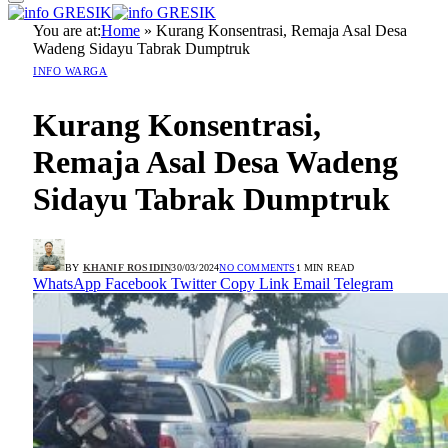
You are at:
Home
»
Kurang Konsentrasi, Remaja Asal Desa
Wadeng Sidayu Tabrak Dumptruk
INFO WARGA
Kurang Konsentrasi,
Remaja Asal Desa Wadeng
Sidayu Tabrak Dumptruk
BY
KHANIF ROSIDIN
30/03/2024
NO COMMENTS
1 MIN READ
WhatsApp
Facebook
Twitter
Copy Link
Email
Telegram