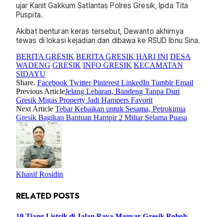
ujar Kanit Gakkum Satlantas Polres Gresik, Ipda Tita
Puspita.
Akibat benturan keras tersebut, Dewanto akhirnya
tewas di lokasi kejadian dan dibawa ke RSUD Ibnu Sina.
BERITA GRESIK
BERITA GRESIK HARI INI
DESA
WADENG
GRESIK
INFO GRESIK
KECAMATAN
SIDAYU
Share.
Facebook
Twitter
Pinterest
LinkedIn
Tumblr
Email
Previous Article
Jelang Lebaran, Bandeng Tanpa Duri
Gresik Migas Property Jadi Hampers Favorit
Next Article
Tebar Kebaikan untuk Sesama, Petrokimia
Gresik Bagikan Bantuan Hampir 2 Miliar Selama Puasa
Khanif Rosidin
RELATED
POSTS
10 Tiang Listrik di Jalan Raya Manyar Gresik Roboh