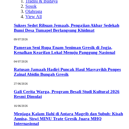
Tradisi & Budaya
Sosok
Olahraga
View All
Sukses Sedot Ribuan Jemaah, Pengajian Akbar Sedekah
Bumi Desa Tumapel Berlangsung Khidmat
09/07/2026
Pameran Seni Rupa Enam Seniman Gresik di Jogja,
Kenalkan Kearifan Lokal Menuju Panggung Nasional
04/07/2026
Ratusan Jamaah Hadiri Puncak Haul Masyayikh Ponpes
Zainal Abidin Bungah Gresik
27/06/2026
Gali Cerita Warga, Program Besali Studi Kultural 2026
Resmi Dimulai
16/06/2026
Menjaga Kalam Ilahi di Antara Magrib dan Subuh: Kisah
Annisa, Siswi MINU Trate Gresik Juara MHQ
Internasional