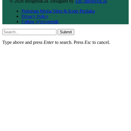
© 2026 infogresik.id. Designed by
Tim Infogresik.id
.
Pedoman Media Siber & Kode Perilaku
Privacy Policy
Follow @infogresik
Submit
Type above and press
Enter
to search. Press
Esc
to cancel.