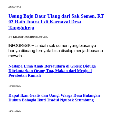
07/08/2026
Usung Baju Daur Ulang dari Sak Semen, RT
03 Raih Juara 1 di Karnaval Desa
Tanggulrejo
BY
KHANIF ROSIDIN
25/08/2025
INFOGRESIK – Limbah sak semen yang biasanya
hanya dibuang ternyata bisa disulap menjadi busana
mewah…
Nestapa Lima Anak Bersaudara di Gresik Diduga
Ditelantarkan Orang Tua, Makan dari Menjual
Perabotan Rumah
13/08/2025
Dapat Ikan Gratis dan Uang, Warga Desa Bulangan
Dukun Bahagia Ikuti Tradisi Ngubek Srumbung
12/11/2025