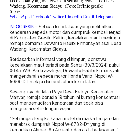
kecelakaan yang menewaskan serorang remaja asal Desa
Wadeng, Kecamatan Sidayu. (Foto: Ist/Infogresik)
Share
WhatsApp
Facebook
Twitter
LinkedIn
Email
Telegram
INFOGRESIK
– Sebuah kecelakaan yang melibatkan
kendaraan sepeda motor dan dumptruk kembali terjadi
di Kabupaten Gresik. Kali ini, kecelakan maut menimpa
remaja bernama Dewanto Habibi Firmansyah asal Desa
Wadeng, Kecamatan Sidayu.
Berdasarkan informasi yang dihimpun, peristiwa
kecelakaan maut terjadi pada Sabtu (30/3/2024) pukul
06.45 WIB. Pada awalnya, Dewanto Habibi Firmansyah
mengendarai sepeda motor Honda Vario Nopol W-
5059-DT melaju dari arah utara ke selatan.
Sesampinya di Jalan Raya Desa Betoyo Kecamatan
Manyar, remaja berusia 19 tahun ini kurang konsentrasi
saat mengemudikan kendaraan dan tidak bisa
menguasai setir dengan wajar.
“Sehingga oleng ke kanan melebihi marka tengah dan
menabrak dumptruk Nopol W-8782-DY yang di
kemudikan Ahmad Ari Ardianto dari arah berlawanan,”