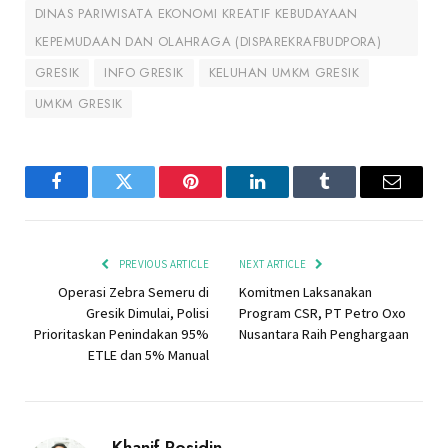
DINAS PARIWISATA EKONOMI KREATIF KEBUDAYAAN
KEPEMUDAAN DAN OLAHRAGA (DISPAREKRAFBUDPORA)
GRESIK
INFO GRESIK
KELUHAN UMKM GRESIK
UMKM GRESIK
Facebook
Twitter
Pinterest
LinkedIn
Tumblr
Email
PREVIOUS ARTICLE
NEXT ARTICLE
Operasi Zebra Semeru di
Komitmen Laksanakan
Gresik Dimulai, Polisi
Program CSR, PT Petro Oxo
Prioritaskan Penindakan 95%
Nusantara Raih Penghargaan
ETLE dan 5% Manual
Khanif Rosidin