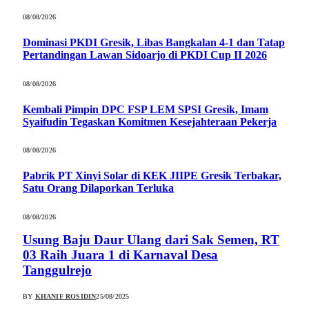
08/08/2026
Dominasi PKDI Gresik, Libas Bangkalan 4-1 dan Tatap
Pertandingan Lawan Sidoarjo di PKDI Cup II 2026
08/08/2026
Kembali Pimpin DPC FSP LEM SPSI Gresik, Imam
Syaifudin Tegaskan Komitmen Kesejahteraan Pekerja
08/08/2026
Pabrik PT Xinyi Solar di KEK JIIPE Gresik Terbakar,
Satu Orang Dilaporkan Terluka
08/08/2026
Usung Baju Daur Ulang dari Sak Semen, RT
03 Raih Juara 1 di Karnaval Desa
Tanggulrejo
BY
KHANIF ROSIDIN
25/08/2025