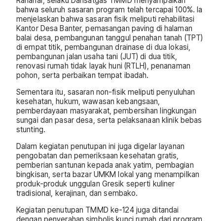
Rahanar, selaku Dansatgas TMMD menyampaikan
bahwa seluruh sasaran program telah tercapai 100%. Ia
menjelaskan bahwa sasaran fisik meliputi rehabilitasi
Kantor Desa Banter, pemasangan paving di halaman
balai desa, pembangunan tanggul penahan tanah (TPT)
di empat titik, pembangunan drainase di dua lokasi,
pembangunan jalan usaha tani (JUT) di dua titik,
renovasi rumah tidak layak huni (RTLH), penanaman
pohon, serta perbaikan tempat ibadah.
Sementara itu, sasaran non-fisik meliputi penyuluhan
kesehatan, hukum, wawasan kebangsaan,
pemberdayaan masyarakat, pembersihan lingkungan
sungai dan pasar desa, serta pelaksanaan klinik bebas
stunting.
Dalam kegiatan penutupan ini juga digelar layanan
pengobatan dan pemeriksaan kesehatan gratis,
pemberian santunan kepada anak yatim, pembagian
bingkisan, serta bazar UMKM lokal yang menampilkan
produk-produk unggulan Gresik seperti kuliner
tradisional, kerajinan, dan sembako.
Kegiatan penutupan TMMD ke-124 juga ditandai
dengan penyerahan simbolis kunci rumah dari program