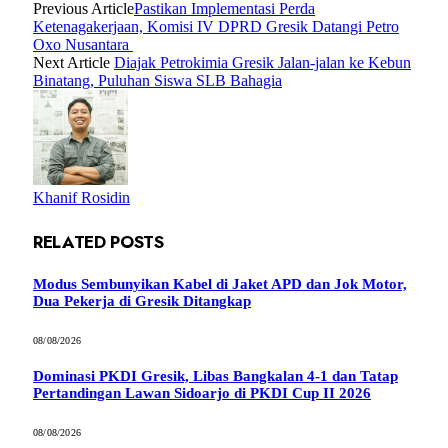
Previous Article
Pastikan Implementasi Perda
Ketenagakerjaan, Komisi IV DPRD Gresik Datangi Petro
Oxo Nusantara
Next Article
Diajak Petrokimia Gresik Jalan-jalan ke Kebun
Binatang, Puluhan Siswa SLB Bahagia
Khanif Rosidin
RELATED
POSTS
Modus Sembunyikan Kabel di Jaket APD dan Jok Motor,
Dua Pekerja di Gresik Ditangkap
08/08/2026
Dominasi PKDI Gresik, Libas Bangkalan 4-1 dan Tatap
Pertandingan Lawan Sidoarjo di PKDI Cup II 2026
08/08/2026