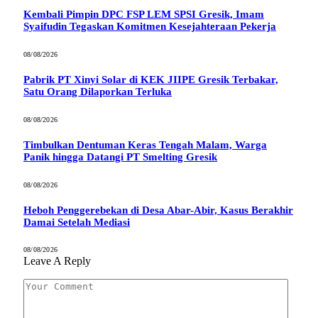
Kembali Pimpin DPC FSP LEM SPSI Gresik, Imam
Syaifudin Tegaskan Komitmen Kesejahteraan Pekerja
08/08/2026
Pabrik PT Xinyi Solar di KEK JIIPE Gresik Terbakar,
Satu Orang Dilaporkan Terluka
08/08/2026
Timbulkan Dentuman Keras Tengah Malam, Warga
Panik hingga Datangi PT Smelting Gresik
08/08/2026
Heboh Penggerebekan di Desa Abar-Abir, Kasus Berakhir
Damai Setelah Mediasi
08/08/2026
Leave A Reply