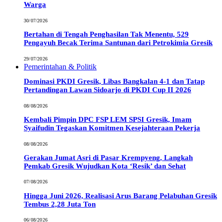
Warga
30/07/2026
Bertahan di Tengah Penghasilan Tak Menentu, 529
Pengayuh Becak Terima Santunan dari Petrokimia Gresik
29/07/2026
Pemerintahan & Politik
Dominasi PKDI Gresik, Libas Bangkalan 4-1 dan Tatap
Pertandingan Lawan Sidoarjo di PKDI Cup II 2026
08/08/2026
Kembali Pimpin DPC FSP LEM SPSI Gresik, Imam
Syaifudin Tegaskan Komitmen Kesejahteraan Pekerja
08/08/2026
Gerakan Jumat Asri di Pasar Krempyeng, Langkah
Pemkab Gresik Wujudkan Kota ‘Resik’ dan Sehat
07/08/2026
Hingga Juni 2026, Realisasi Arus Barang Pelabuhan Gresik
Tembus 2,28 Juta Ton
06/08/2026