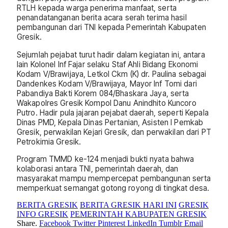
RTLH kepada warga penerima manfaat, serta
penandatanganan berita acara serah terima hasil
pembangunan dari TNI kepada Pemerintah Kabupaten
Gresik.
Sejumlah pejabat turut hadir dalam kegiatan ini, antara
lain Kolonel Inf Fajar selaku Staf Ahli Bidang Ekonomi
Kodam V/Brawijaya, Letkol Ckm (K) dr. Paulina sebagai
Dandenkes Kodam V/Brawijaya, Mayor Inf Tomi dari
Pabandiya Bakti Korem 084/Bhaskara Jaya, serta
Wakapolres Gresik Kompol Danu Anindhito Kuncoro
Putro. Hadir pula jajaran pejabat daerah, seperti Kepala
Dinas PMD, Kepala Dinas Pertanian, Asisten I Pemkab
Gresik, perwakilan Kejari Gresik, dan perwakilan dari PT
Petrokimia Gresik.
Program TMMD ke-124 menjadi bukti nyata bahwa
kolaborasi antara TNI, pemerintah daerah, dan
masyarakat mampu mempercepat pembangunan serta
memperkuat semangat gotong royong di tingkat desa.
BERITA GRESIK
BERITA GRESIK HARI INI
GRESIK
INFO GRESIK
PEMERINTAH KABUPATEN GRESIK
Share.
Facebook
Twitter
Pinterest
LinkedIn
Tumblr
Email