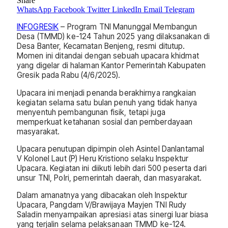
Share
WhatsApp
Facebook
Twitter
LinkedIn
Email
Telegram
INFOGRESIK
– Program TNI Manunggal Membangun
Desa (TMMD) ke-124 Tahun 2025 yang dilaksanakan di
Desa Banter, Kecamatan Benjeng, resmi ditutup.
Momen ini ditandai dengan sebuah upacara khidmat
yang digelar di halaman Kantor Pemerintah Kabupaten
Gresik pada Rabu (4/6/2025).
Upacara ini menjadi penanda berakhirnya rangkaian
kegiatan selama satu bulan penuh yang tidak hanya
menyentuh pembangunan fisik, tetapi juga
memperkuat ketahanan sosial dan pemberdayaan
masyarakat.
Upacara penutupan dipimpin oleh Asintel Danlantamal
V Kolonel Laut (P) Heru Kristiono selaku Inspektur
Upacara. Kegiatan ini diikuti lebih dari 500 peserta dari
unsur TNI, Polri, pemerintah daerah, dan masyarakat.
Dalam amanatnya yang dibacakan oleh Inspektur
Upacara, Pangdam V/Brawijaya Mayjen TNI Rudy
Saladin menyampaikan apresiasi atas sinergi luar biasa
yang terjalin selama pelaksanaan TMMD ke-124.