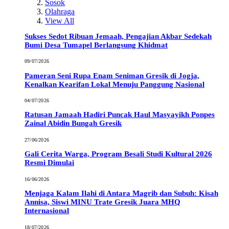
Sosok
Olahraga
View All
Sukses Sedot Ribuan Jemaah, Pengajian Akbar Sedekah
Bumi Desa Tumapel Berlangsung Khidmat
09/07/2026
Pameran Seni Rupa Enam Seniman Gresik di Jogja,
Kenalkan Kearifan Lokal Menuju Panggung Nasional
04/07/2026
Ratusan Jamaah Hadiri Puncak Haul Masyayikh Ponpes
Zainal Abidin Bungah Gresik
27/06/2026
Gali Cerita Warga, Program Besali Studi Kultural 2026
Resmi Dimulai
16/06/2026
Menjaga Kalam Ilahi di Antara Magrib dan Subuh: Kisah
Annisa, Siswi MINU Trate Gresik Juara MHQ
Internasional
18/07/2026