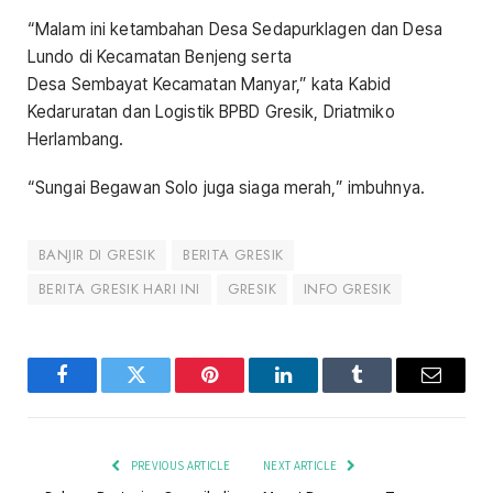
“Malam ini ketambahan Desa Sedapurklagen dan Desa
Lundo di Kecamatan Benjeng serta
Desa Sembayat Kecamatan Manyar,” kata Kabid
Kedaruratan dan Logistik BPBD Gresik, Driatmiko
Herlambang.
“Sungai Begawan Solo juga siaga merah,” imbuhnya.
BANJIR DI GRESIK
BERITA GRESIK
BERITA GRESIK HARI INI
GRESIK
INFO GRESIK
Facebook
Twitter
Pinterest
LinkedIn
Tumblr
Email
PREVIOUS ARTICLE
NEXT ARTICLE